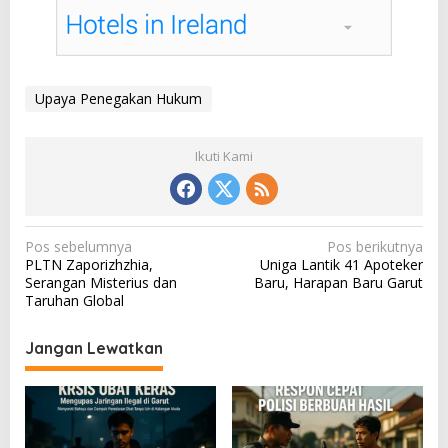
Upaya Penegakan Hukum
Ikuti Kami
N
Pos sebelumnya
Pos berikutnya
PLTN Zaporizhzhia,
Uniga Lantik 41 Apoteker
a
Serangan Misterius dan
Baru, Harapan Baru Garut
v
Taruhan Global
i
Jangan Lewatkan
g
a
s
i