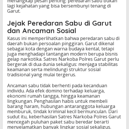
menangkap pesan penting: peredaran sabu bukan
lagi kejahatan yang bisa bersembunyi tenang di
Garut.
Jejak Peredaran Sabu di Garut
dan Ancaman Sosial
Kasus ini memperlihatkan bahwa peredaran sabu di
daerah bukan persoalan pinggiran. Garut dikenal
sebagai kota dengan warna budaya kental, tetapi
juga menghadapi tantangan modern berupa bisnis
gelap narkotika. Satres Narkoba Polres Garut perlu
bergerak di dua dunia sekaligus: menjaga stabilitas
keamanan serta melindungi struktur sosial
tradisional yang mulai tergerus.
Ancaman sabu tidak berhenti pada kecanduan
individu. Ada efek domino terhadap keluarga,
ekonomi rumah tangga, hingga keamanan
lingkungan. Penghasilan habis untuk membeli
barang haram, hubungan antaranggota keluarga
memburuk, tindak kriminal kecil bermunculan. Dari
sudut itu, keberhasilan Satres Narkoba Polres Garut
mencegah puluhan paket sabu beredar berarti
menyelamatkan banyak lingkar sosial sekaligus.