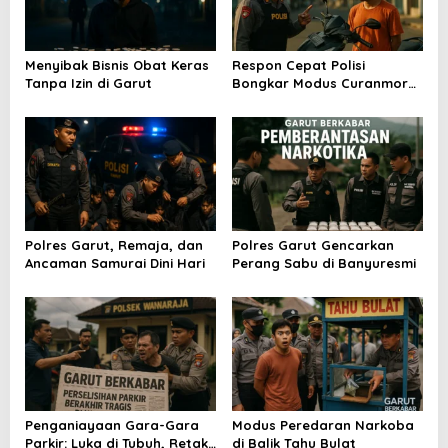
p
o
Menyibak Bisnis Obat Keras
Respon Cepat Polisi
s
Tanpa Izin di Garut
Bongkar Modus Curanmor
Kilat
Polres Garut, Remaja, dan
Polres Garut Gencarkan
Ancaman Samurai Dini Hari
Perang Sabu di Banyuresmi
Penganiayaan Gara-Gara
Modus Peredaran Narkoba
Parkir: Luka di Tubuh, Retak
di Balik Tahu Bulat