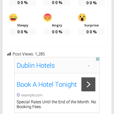
0
0
%
0
0
%
0
0
%
Sleepy
Angry
Surprise
0
0
%
0
0
%
0
0
%
Post Views:
1,285