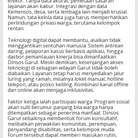
efektif. Tanpa data akurat, pemetaan sasaran
layanan akan kabur. Integrasi dengan data
Kemensos, desa, serta lembaga lain menjadi krusial.
Namun, tata kelola data juga harus memperhatikan
perlindungan privasi warga, terutama kelompok
rentan.
Teknologi digital dapat membantu, asalkan tidak
menggantikan sentuhan manusia. Sistem antrean
daring, pelaporan kasus berbasis aplikasi, hingga
dasbor pemantauan kinerja bisa dimanfaatkan
Dinsos Garut. Meski demikian, kesenjangan akses
teknologi di sebagian wilayah Garut tidak boleh
diabaikan. Layanan tetap harus menyediakan jalur
luring yang ramah, misalnya loket manual, hotline
telepon, atau posko keliling. Kombinasi kanal offline
dan online akan menjaga inklusivitas.
Faktor ketiga ialah partisipasi warga. Program sosial
akan sulit berumur panjang bila warga hanya
ditempatkan sebagai penerima manfaat. Dinsos
Garut sebaiknya membentuk forum konsultatif,
melibatkan perwakilan komunitas, perempuan,
penyandang disabilitas, serta kelompok muda.
Forum tersebut dapat memberi masukan rutin,