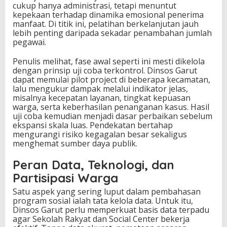
cukup hanya administrasi, tetapi menuntut
kepekaan terhadap dinamika emosional penerima
manfaat. Di titik ini, pelatihan berkelanjutan jauh
lebih penting daripada sekadar penambahan jumlah
pegawai.
Penulis melihat, fase awal seperti ini mesti dikelola
dengan prinsip uji coba terkontrol. Dinsos Garut
dapat memulai pilot project di beberapa kecamatan,
lalu mengukur dampak melalui indikator jelas,
misalnya kecepatan layanan, tingkat kepuasan
warga, serta keberhasilan penanganan kasus. Hasil
uji coba kemudian menjadi dasar perbaikan sebelum
ekspansi skala luas. Pendekatan bertahap
mengurangi risiko kegagalan besar sekaligus
menghemat sumber daya publik.
Peran Data, Teknologi, dan
Partisipasi Warga
Satu aspek yang sering luput dalam pembahasan
program sosial ialah tata kelola data. Untuk itu,
Dinsos Garut perlu memperkuat basis data terpadu
agar Sekolah Rakyat dan Social Center bekerja