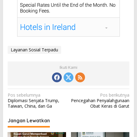
Layanan Sosial Terpadu
Ikuti Kami
N
Pos sebelumnya
Pos berikutnya
Diplomasi Senjata Trump,
Pencegahan Penyalahgunaan
a
Taiwan, China, dan Ga
Obat Keras di Garut
v
i
Jangan Lewatkan
g