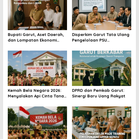
a
s
i
p
o
Bupati Garut, Aset Daerah,
Disperkim Garut Tata Ulang
dan Lompatan Ekonomi
Pengelolaan PSU
s
Baru
Perumahan
Kemah Bela Negara 2026:
DPRD dan Pemkab Garut:
Menyalakan Api Cinta Tanah
Sinergi Baru Uang Rakyat
Air