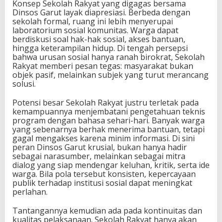
Konsep Sekolah Rakyat yang digagas bersama
Dinsos Garut layak diapresiasi. Berbeda dengan
sekolah formal, ruang ini lebih menyerupai
laboratorium sosial komunitas. Warga dapat
berdiskusi soal hak-hak sosial, akses bantuan,
hingga keterampilan hidup. Di tengah persepsi
bahwa urusan sosial hanya ranah birokrat, Sekolah
Rakyat memberi pesan tegas: masyarakat bukan
objek pasif, melainkan subjek yang turut merancang
solusi.
Potensi besar Sekolah Rakyat justru terletak pada
kemampuannya menjembatani pengetahuan teknis
program dengan bahasa sehari-hari. Banyak warga
yang sebenarnya berhak menerima bantuan, tetapi
gagal mengakses karena minim informasi. Di sini
peran Dinsos Garut krusial, bukan hanya hadir
sebagai narasumber, melainkan sebagai mitra
dialog yang siap mendengar keluhan, kritik, serta ide
warga. Bila pola tersebut konsisten, kepercayaan
publik terhadap institusi sosial dapat meningkat
perlahan.
Tantangannya kemudian ada pada kontinuitas dan
kualitas pelaksanaan. Sekolah Rakyat hanya akan