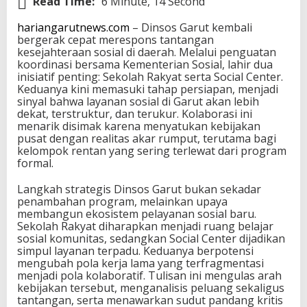
Read Time:
6 Minute, 14 Second
hariangarutnews.com
– Dinsos Garut kembali
bergerak cepat merespons tantangan
kesejahteraan sosial di daerah. Melalui penguatan
koordinasi bersama Kementerian Sosial, lahir dua
inisiatif penting: Sekolah Rakyat serta Social Center.
Keduanya kini memasuki tahap persiapan, menjadi
sinyal bahwa layanan sosial di Garut akan lebih
dekat, terstruktur, dan terukur. Kolaborasi ini
menarik disimak karena menyatukan kebijakan
pusat dengan realitas akar rumput, terutama bagi
kelompok rentan yang sering terlewat dari program
formal.
Langkah strategis Dinsos Garut bukan sekadar
penambahan program, melainkan upaya
membangun ekosistem pelayanan sosial baru.
Sekolah Rakyat diharapkan menjadi ruang belajar
sosial komunitas, sedangkan Social Center dijadikan
simpul layanan terpadu. Keduanya berpotensi
mengubah pola kerja lama yang terfragmentasi
menjadi pola kolaboratif. Tulisan ini mengulas arah
kebijakan tersebut, menganalisis peluang sekaligus
tantangan, serta menawarkan sudut pandang kritis