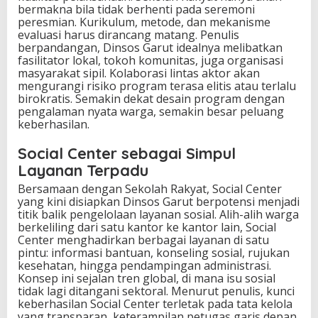
bermakna bila tidak berhenti pada seremoni
peresmian. Kurikulum, metode, dan mekanisme
evaluasi harus dirancang matang. Penulis
berpandangan, Dinsos Garut idealnya melibatkan
fasilitator lokal, tokoh komunitas, juga organisasi
masyarakat sipil. Kolaborasi lintas aktor akan
mengurangi risiko program terasa elitis atau terlalu
birokratis. Semakin dekat desain program dengan
pengalaman nyata warga, semakin besar peluang
keberhasilan.
Social Center sebagai Simpul
Layanan Terpadu
Bersamaan dengan Sekolah Rakyat, Social Center
yang kini disiapkan Dinsos Garut berpotensi menjadi
titik balik pengelolaan layanan sosial. Alih-alih warga
berkeliling dari satu kantor ke kantor lain, Social
Center menghadirkan berbagai layanan di satu
pintu: informasi bantuan, konseling sosial, rujukan
kesehatan, hingga pendampingan administrasi.
Konsep ini sejalan tren global, di mana isu sosial
tidak lagi ditangani sektoral. Menurut penulis, kunci
keberhasilan Social Center terletak pada tata kelola
yang transparan, keterampilan petugas garis depan,