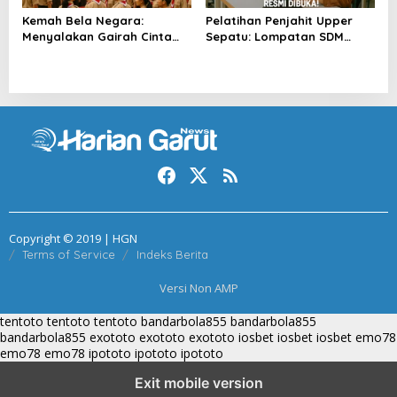
Kemah Bela Negara:
Pelatihan Penjahit Upper
Menyalakan Gairah Cinta
Sepatu: Lompatan SDM
Tanah Air
Garut
Copyright © 2019 | HGN
Terms of Service
Indeks Berita
Versi Non AMP
tentoto
tentoto
tentoto
bandarbola855
bandarbola855
bandarbola855
exototo
exototo
exototo
iosbet
iosbet
iosbet
emo78
emo78
emo78
ipototo
ipototo
ipototo
Exit mobile version