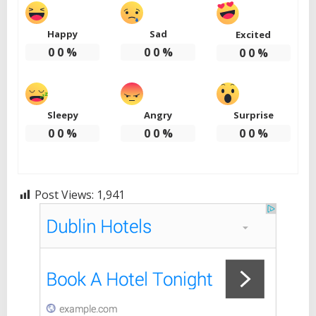
Happy
Sad
Excited
0
0
%
0
0
%
0
0
%
Sleepy
Angry
Surprise
0
0
%
0
0
%
0
0
%
Post Views:
1,941