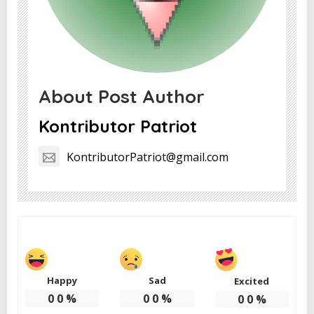
About Post Author
Kontributor Patriot
KontributorPatriot@gmail.com
Happy
Sad
Excited
0
0
%
0
0
%
0
0
%