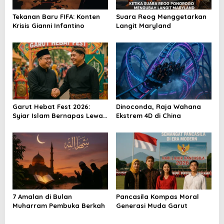
o
Tekanan Baru FIFA: Konten
Suara Reog Menggetarkan
s
Krisis Gianni Infantino
Langit Maryland
Garut Hebat Fest 2026:
Dinoconda, Raja Wahana
Syiar Islam Bernapas Lewat
Ekstrem 4D di China
Seni
7 Amalan di Bulan
Pancasila Kompas Moral
Muharram Pembuka Berkah
Generasi Muda Garut