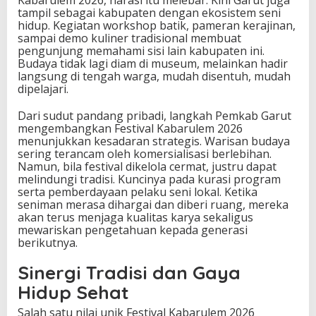
Kabarulem 2026, narasi itu melebar. Kini Garut juga
tampil sebagai kabupaten dengan ekosistem seni
hidup. Kegiatan workshop batik, pameran kerajinan,
sampai demo kuliner tradisional membuat
pengunjung memahami sisi lain kabupaten ini.
Budaya tidak lagi diam di museum, melainkan hadir
langsung di tengah warga, mudah disentuh, mudah
dipelajari.
Dari sudut pandang pribadi, langkah Pemkab Garut
mengembangkan Festival Kabarulem 2026
menunjukkan kesadaran strategis. Warisan budaya
sering terancam oleh komersialisasi berlebihan.
Namun, bila festival dikelola cermat, justru dapat
melindungi tradisi. Kuncinya pada kurasi program
serta pemberdayaan pelaku seni lokal. Ketika
seniman merasa dihargai dan diberi ruang, mereka
akan terus menjaga kualitas karya sekaligus
mewariskan pengetahuan kepada generasi
berikutnya.
Sinergi Tradisi dan Gaya
Hidup Sehat
Salah satu nilai unik Festival Kabarulem 2026