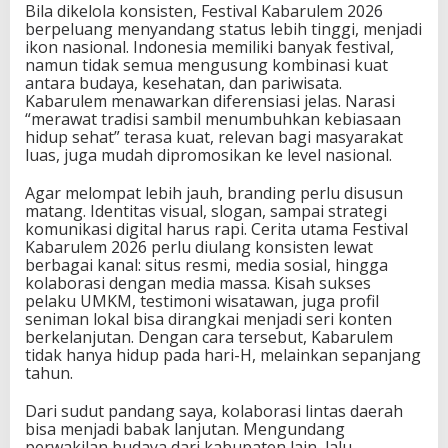
Bila dikelola konsisten, Festival Kabarulem 2026
berpeluang menyandang status lebih tinggi, menjadi
ikon nasional. Indonesia memiliki banyak festival,
namun tidak semua mengusung kombinasi kuat
antara budaya, kesehatan, dan pariwisata.
Kabarulem menawarkan diferensiasi jelas. Narasi
“merawat tradisi sambil menumbuhkan kebiasaan
hidup sehat” terasa kuat, relevan bagi masyarakat
luas, juga mudah dipromosikan ke level nasional.
Agar melompat lebih jauh, branding perlu disusun
matang. Identitas visual, slogan, sampai strategi
komunikasi digital harus rapi. Cerita utama Festival
Kabarulem 2026 perlu diulang konsisten lewat
berbagai kanal: situs resmi, media sosial, hingga
kolaborasi dengan media massa. Kisah sukses
pelaku UMKM, testimoni wisatawan, juga profil
seniman lokal bisa dirangkai menjadi seri konten
berkelanjutan. Dengan cara tersebut, Kabarulem
tidak hanya hidup pada hari-H, melainkan sepanjang
tahun.
Dari sudut pandang saya, kolaborasi lintas daerah
bisa menjadi babak lanjutan. Mengundang
perwakilan budaya dari kabupaten lain, lalu