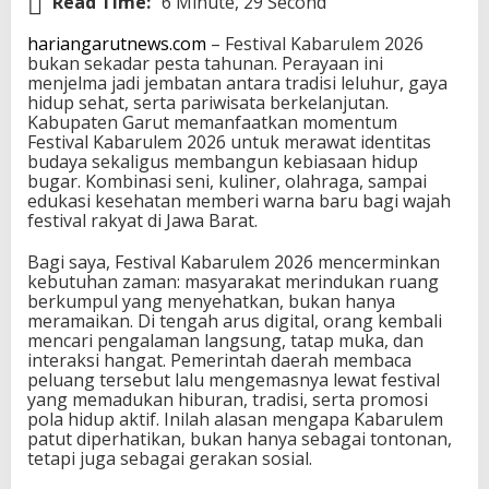
Read Time:
6 Minute, 29 Second
hariangarutnews.com
– Festival Kabarulem 2026
bukan sekadar pesta tahunan. Perayaan ini
menjelma jadi jembatan antara tradisi leluhur, gaya
hidup sehat, serta pariwisata berkelanjutan.
Kabupaten Garut memanfaatkan momentum
Festival Kabarulem 2026 untuk merawat identitas
budaya sekaligus membangun kebiasaan hidup
bugar. Kombinasi seni, kuliner, olahraga, sampai
edukasi kesehatan memberi warna baru bagi wajah
festival rakyat di Jawa Barat.
Bagi saya, Festival Kabarulem 2026 mencerminkan
kebutuhan zaman: masyarakat merindukan ruang
berkumpul yang menyehatkan, bukan hanya
meramaikan. Di tengah arus digital, orang kembali
mencari pengalaman langsung, tatap muka, dan
interaksi hangat. Pemerintah daerah membaca
peluang tersebut lalu mengemasnya lewat festival
yang memadukan hiburan, tradisi, serta promosi
pola hidup aktif. Inilah alasan mengapa Kabarulem
patut diperhatikan, bukan hanya sebagai tontonan,
tetapi juga sebagai gerakan sosial.