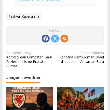
Festival Kabarulem
Ikuti Kami
N
Pos sebelumnya
Pos berikutnya
Komdigi dan Lompatan Baru
Rencana Permukiman Israel
a
Profesionalisme Pranata
di Lebanon: Ancaman Baru
v
Humas
i
Jangan Lewatkan
g
a
s
i
p