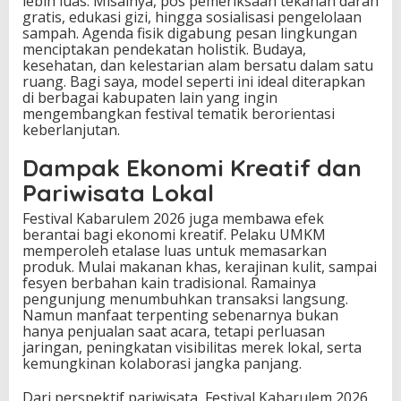
lebih luas. Misalnya, pos pemeriksaan tekanan darah
gratis, edukasi gizi, hingga sosialisasi pengelolaan
sampah. Agenda fisik digabung pesan lingkungan
menciptakan pendekatan holistik. Budaya,
kesehatan, dan kelestarian alam bersatu dalam satu
ruang. Bagi saya, model seperti ini ideal diterapkan
di berbagai kabupaten lain yang ingin
mengembangkan festival tematik berorientasi
keberlanjutan.
Dampak Ekonomi Kreatif dan
Pariwisata Lokal
Festival Kabarulem 2026 juga membawa efek
berantai bagi ekonomi kreatif. Pelaku UMKM
memperoleh etalase luas untuk memasarkan
produk. Mulai makanan khas, kerajinan kulit, sampai
fesyen berbahan kain tradisional. Ramainya
pengunjung menumbuhkan transaksi langsung.
Namun manfaat terpenting sebenarnya bukan
hanya penjualan saat acara, tetapi perluasan
jaringan, peningkatan visibilitas merek lokal, serta
kemungkinan kolaborasi jangka panjang.
Dari perspektif pariwisata, Festival Kabarulem 2026