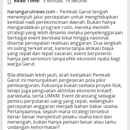
Read Time:
3 Minute, 19 Second
hariangarutnews.com
– Pemkab Garut tengah
menempuh jalur percepatan untuk menghidupkan
kembali nadi perekonomian daerah. Bukan hanya
mengandalkan program rutin, mereka memilih
strategi yang lebih dinamis melalui penyelenggaraan
berbagai event berskala lokal hingga nasional,
disertai percepatan realisasi anggaran. Dua langkah
ini saling terkait erat, karena tanpa alokasi biaya
yang cepat dan tepat sasaran, event berpotensi
hanya jadi seremoni tanpa efek ekonomi nyata bagi
warga Garut.
Bila ditelaah lebih jauh, arah kebijakan Pemkab
Garut ini menunjukkan pergeseran pola pikir
pembangunan. Fokusnya bukan semata proyek fisik,
tetapi juga penguatan aktivitas ekonomi kreatif,
pariwisata, serta UMKM. Event dirancang sebagai
pemicu perputaran uang yang cepat, sedangkan
percepatan anggaran menjadi bahan bakar utama.
Pertanyaannya, sejauh mana strategi tersebut
benar-benar menyentuh pelaku usaha kecil dan
menengah, bukan hanya pemain besar atau tamu
undangan kehormatan?