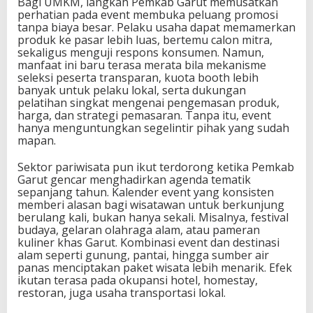
Bagi UMKM, langkah Pemkab Garut memusatkan
perhatian pada event membuka peluang promosi
tanpa biaya besar. Pelaku usaha dapat memamerkan
produk ke pasar lebih luas, bertemu calon mitra,
sekaligus menguji respons konsumen. Namun,
manfaat ini baru terasa merata bila mekanisme
seleksi peserta transparan, kuota booth lebih
banyak untuk pelaku lokal, serta dukungan
pelatihan singkat mengenai pengemasan produk,
harga, dan strategi pemasaran. Tanpa itu, event
hanya menguntungkan segelintir pihak yang sudah
mapan.
Sektor pariwisata pun ikut terdorong ketika Pemkab
Garut gencar menghadirkan agenda tematik
sepanjang tahun. Kalender event yang konsisten
memberi alasan bagi wisatawan untuk berkunjung
berulang kali, bukan hanya sekali. Misalnya, festival
budaya, gelaran olahraga alam, atau pameran
kuliner khas Garut. Kombinasi event dan destinasi
alam seperti gunung, pantai, hingga sumber air
panas menciptakan paket wisata lebih menarik. Efek
ikutan terasa pada okupansi hotel, homestay,
restoran, juga usaha transportasi lokal.