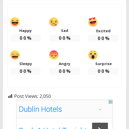
Happy
Sad
Excited
0
0
%
0
0
%
0
0
%
Sleepy
Angry
Surprise
0
0
%
0
0
%
0
0
%
Post Views:
2,050