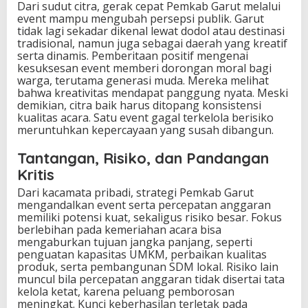
Dari sudut citra, gerak cepat Pemkab Garut melalui
event mampu mengubah persepsi publik. Garut
tidak lagi sekadar dikenal lewat dodol atau destinasi
tradisional, namun juga sebagai daerah yang kreatif
serta dinamis. Pemberitaan positif mengenai
kesuksesan event memberi dorongan moral bagi
warga, terutama generasi muda. Mereka melihat
bahwa kreativitas mendapat panggung nyata. Meski
demikian, citra baik harus ditopang konsistensi
kualitas acara. Satu event gagal terkelola berisiko
meruntuhkan kepercayaan yang susah dibangun.
Tantangan, Risiko, dan Pandangan
Kritis
Dari kacamata pribadi, strategi Pemkab Garut
mengandalkan event serta percepatan anggaran
memiliki potensi kuat, sekaligus risiko besar. Fokus
berlebihan pada kemeriahan acara bisa
mengaburkan tujuan jangka panjang, seperti
penguatan kapasitas UMKM, perbaikan kualitas
produk, serta pembangunan SDM lokal. Risiko lain
muncul bila percepatan anggaran tidak disertai tata
kelola ketat, karena peluang pemborosan
meningkat. Kunci keberhasilan terletak pada