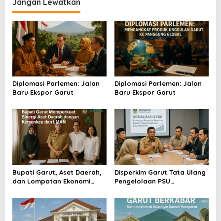
i
Jangan Lewatkan
g
a
s
i
p
o
Diplomasi Parlemen: Jalan
Diplomasi Parlemen: Jalan
Baru Ekspor Garut
Baru Ekspor Garut
s
Bupati Garut, Aset Daerah,
Disperkim Garut Tata Ulang
dan Lompatan Ekonomi
Pengelolaan PSU
Baru
Perumahan