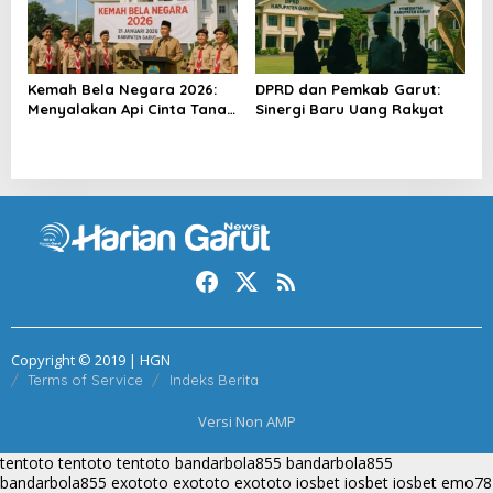
Kemah Bela Negara 2026:
DPRD dan Pemkab Garut:
Menyalakan Api Cinta Tanah
Sinergi Baru Uang Rakyat
Air
Copyright © 2019 | HGN
Terms of Service
Indeks Berita
Versi Non AMP
tentoto
tentoto
tentoto
bandarbola855
bandarbola855
bandarbola855
exototo
exototo
exototo
iosbet
iosbet
iosbet
emo78