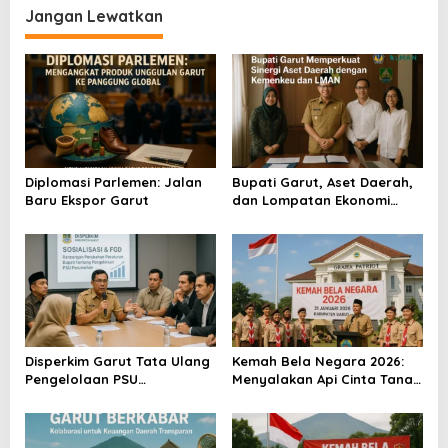
i
Jangan Lewatkan
g
a
s
i
p
o
Diplomasi Parlemen: Jalan
Bupati Garut, Aset Daerah,
Baru Ekspor Garut
dan Lompatan Ekonomi
s
Baru
Disperkim Garut Tata Ulang
Kemah Bela Negara 2026:
Pengelolaan PSU
Menyalakan Api Cinta Tanah
Perumahan
Air