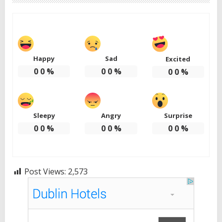
Happy
Sad
Excited
0
0
%
0
0
%
0
0
%
Sleepy
Angry
Surprise
0
0
%
0
0
%
0
0
%
Post Views:
2,573