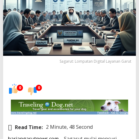
Sagarut: Lompatan Digital Layanan Garut
0
0
Read Time:
2 Minute, 48 Second
hariangarutnews.com
– Sagarut mulai mencuri