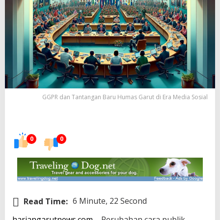
GGPR dan Tantangan Baru Humas Garut di Era Media Sosial
0
0
Read Time:
6 Minute, 22 Second
hariangarutnews.com
– Perubahan cara publik