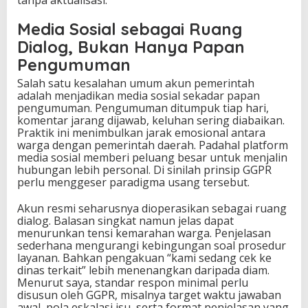
tanpa aktualisasi.
Media Sosial sebagai Ruang
Dialog, Bukan Hanya Papan
Pengumuman
Salah satu kesalahan umum akun pemerintah
adalah menjadikan media sosial sekadar papan
pengumuman. Pengumuman ditumpuk tiap hari,
komentar jarang dijawab, keluhan sering diabaikan.
Praktik ini menimbulkan jarak emosional antara
warga dengan pemerintah daerah. Padahal platform
media sosial memberi peluang besar untuk menjalin
hubungan lebih personal. Di sinilah prinsip GGPR
perlu menggeser paradigma usang tersebut.
Akun resmi seharusnya dioperasikan sebagai ruang
dialog. Balasan singkat namun jelas dapat
menurunkan tensi kemarahan warga. Penjelasan
sederhana mengurangi kebingungan soal prosedur
layanan. Bahkan pengakuan “kami sedang cek ke
dinas terkait” lebih menenangkan daripada diam.
Menurut saya, standar respon minimal perlu
disusun oleh GGPR, misalnya target waktu jawaban
awal, pola eskalasi isu, serta format penjelasan yang