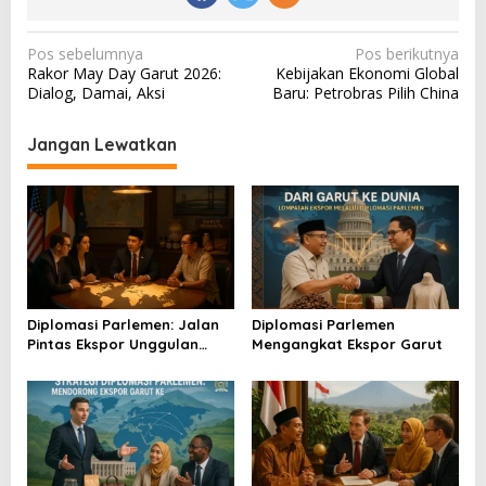
N
Pos sebelumnya
Pos berikutnya
Rakor May Day Garut 2026:
Kebijakan Ekonomi Global
a
Dialog, Damai, Aksi
Baru: Petrobras Pilih China
v
i
Jangan Lewatkan
g
a
s
i
p
o
Diplomasi Parlemen: Jalan
Diplomasi Parlemen
Pintas Ekspor Unggulan
Mengangkat Ekspor Garut
s
Garut