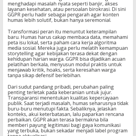
menghadapi masalah nyata seperti banjir, akses
layanan kesehatan, atau persoalan birokrasi. Di sini
GGPR perlu hadir sebagai pengarah agar konten
humas lebih solutif, bukan hanya seremonial.
Transformasi peran itu menuntut keterampilan
baru. Humas harus cakap membaca data, memahami
peta isu lokal, serta paham cara kerja algoritma
media sosial. Mereka juga perlu melatih kemampuan
storytelling agar kebijakan terasa dekat dengan
kehidupan harian warga. GGPR bisa dijadikan acuan
pelatihan berkala, menyusun modul praktis untuk
menjawab kritik, hoaks, serta keresahan warga
tanpa sikap defensif berlebihan.
Dari sudut pandang pribadi, perubahan paling
penting terletak pada keberanian untuk jujur.
Transparansi menentukan kualitas kepercayaan
publik. Saat terjadi masalah, humas seharusnya tidak
buru-buru menutupi fakta. Sebaliknya, jelaskan
konteks, akui keterbatasan, lalu paparkan rencana
perbaikan. GGPR akan terasa bermakna bila
memberi payung legitimasi bagi gaya komunikasi
yang terbuka, bukan sekadar menjadi label program