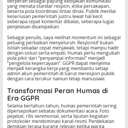
berperan sebagai payung kebijakan komunikasi
yang menata standar respon, etika percakapan,
beserta pola koordinasi lintas dinas. Publik menilai
keseriusan pemerintah justru lewat hal kecil:
seberapa cepat komentar dibalas, seberapa lugas
penjelasan disampaikan.
Sebagai penulis, saya melihat momentum ini sebagai
peluang perbaikan menyeluruh. Responsif bukan
istilah sekadar cepat menjawab, tetapi mampu hadir
dengan solusi serta empati. Humas perlu mengubah
pola pikir dari “penyampai informasi” menjadi
“pengelola kepercayaan”. GGPR dapat menjelma
menjadi kerangka kerja yang membantu setiap
admin akun pemerintah di Garut merespon publik
dengan cara terukur namun tetap manusiawi.
Transformasi Peran Humas di
Era GGPR
Selama bertahun-tahun, humas pemerintah sering
dipersepsikan sebatas dokumentasi acara. Foto
pejabat, rilis seremonial, serta liputan kegiatan
protokoler mendominasi kanal resmi. Pendekatan
demikian terasa kurang relevan ketika warga