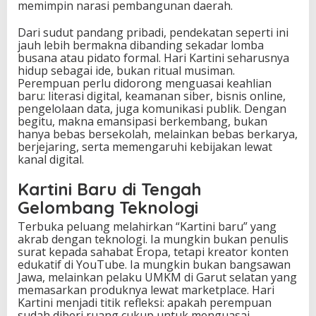
memimpin narasi pembangunan daerah.
Dari sudut pandang pribadi, pendekatan seperti ini
jauh lebih bermakna dibanding sekadar lomba
busana atau pidato formal. Hari Kartini seharusnya
hidup sebagai ide, bukan ritual musiman.
Perempuan perlu didorong menguasai keahlian
baru: literasi digital, keamanan siber, bisnis online,
pengelolaan data, juga komunikasi publik. Dengan
begitu, makna emansipasi berkembang, bukan
hanya bebas bersekolah, melainkan bebas berkarya,
berjejaring, serta memengaruhi kebijakan lewat
kanal digital.
Kartini Baru di Tengah
Gelombang Teknologi
Terbuka peluang melahirkan “Kartini baru” yang
akrab dengan teknologi. Ia mungkin bukan penulis
surat kepada sahabat Eropa, tetapi kreator konten
edukatif di YouTube. Ia mungkin bukan bangsawan
Jawa, melainkan pelaku UMKM di Garut selatan yang
memasarkan produknya lewat marketplace. Hari
Kartini menjadi titik refleksi: apakah perempuan
sudah diberi ruang cukup untuk menguasai