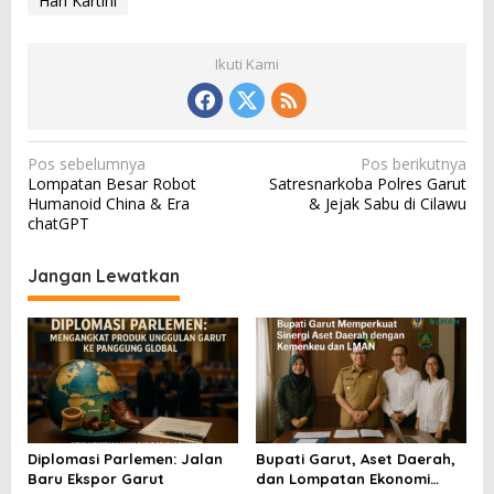
Hari Kartini
Ikuti Kami
N
Pos sebelumnya
Pos berikutnya
Lompatan Besar Robot
Satresnarkoba Polres Garut
a
Humanoid China & Era
& Jejak Sabu di Cilawu
v
chatGPT
i
Jangan Lewatkan
g
a
s
i
p
o
Diplomasi Parlemen: Jalan
Bupati Garut, Aset Daerah,
s
Baru Ekspor Garut
dan Lompatan Ekonomi