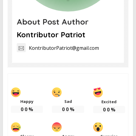
About Post Author
Kontributor Patriot
KontributorPatriot@gmail.com
Happy
Sad
Excited
0
0
%
0
0
%
0
0
%