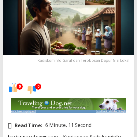
Kadiskominfo Garut dan Terobosan Dapur Gizi Lokal
0
0
Read Time:
6 Minute, 11 Second
hariangarutnews.com
– Kunjungan Kadiskominfo