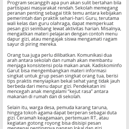
Program secanggih apa pun akan sulit bertahan bila
partisipasi masyarakat rendah. Sekolah memegang
peranan penting sebagai titik temu antara kebijakan
pemerintah dan praktik sehari-hari. Guru, terutama
wali kelas dan guru olahraga, dapat memperkuat
pesan gizi seimbang lewat aktivitas harian. Misalnya,
mengaitkan materi pelajaran dengan contoh menu
dapur gizi, atau mengajak siswa mengamati ragam
sayur di piring mereka.
Orang tua juga perlu dilibatkan. Komunikasi dua
arah antara sekolah dan rumah akan membantu
menjaga konsistensi pola makan anak. Kadiskominfo
Garut bisa mengembangkan materi informasi
singkat untuk grup pesan singkat orang tua, berisi
tips praktis menyiapkan bekal sehat yang tidak jauh
berbeda dari menu dapur gizi. Pendekatan ini
mencegah anak mengalami “kejut rasa” antara
makanan di rumah dan di sekolah.
Selain itu, warga desa, pemuda karang taruna,
hingga tokoh agama dapat berperan sebagai duta
gizi. Ceramah keagamaan, pertemuan RT, atau
kegiatan gotong royong bisa disisipi pesan
mengenai pentingnya pangan lokal dan gizi