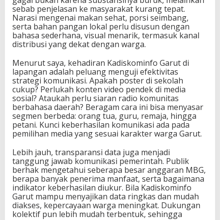
gagal bukan karena substansinya buruk, melainkan
sebab penjelasan ke masyarakat kurang tepat.
Narasi mengenai makan sehat, porsi seimbang,
serta bahan pangan lokal perlu disusun dengan
bahasa sederhana, visual menarik, termasuk kanal
distribusi yang dekat dengan warga.
Menurut saya, kehadiran Kadiskominfo Garut di
lapangan adalah peluang menguji efektivitas
strategi komunikasi. Apakah poster di sekolah
cukup? Perlukah konten video pendek di media
sosial? Ataukah perlu siaran radio komunitas
berbahasa daerah? Beragam cara ini bisa menyasar
segmen berbeda: orang tua, guru, remaja, hingga
petani. Kunci keberhasilan komunikasi ada pada
pemilihan media yang sesuai karakter warga Garut.
Lebih jauh, transparansi data juga menjadi
tanggung jawab komunikasi pemerintah. Publik
berhak mengetahui seberapa besar anggaran MBG,
berapa banyak penerima manfaat, serta bagaimana
indikator keberhasilan diukur. Bila Kadiskominfo
Garut mampu menyajikan data ringkas dan mudah
diakses, kepercayaan warga meningkat. Dukungan
kolektif pun lebih mudah terbentuk, sehingga