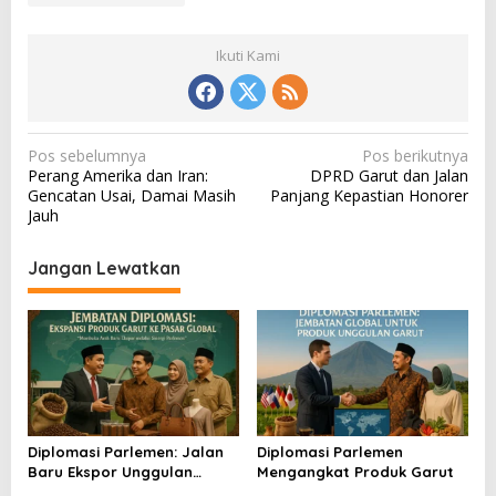
Ikuti Kami
N
Pos sebelumnya
Pos berikutnya
Perang Amerika dan Iran:
DPRD Garut dan Jalan
a
Gencatan Usai, Damai Masih
Panjang Kepastian Honorer
v
Jauh
i
Jangan Lewatkan
g
a
s
i
p
o
Diplomasi Parlemen: Jalan
Diplomasi Parlemen
s
Baru Ekspor Unggulan
Mengangkat Produk Garut
Garut