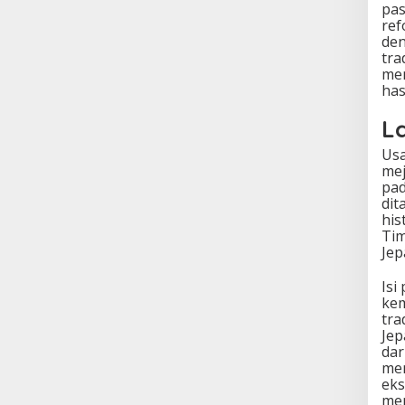
pas
ref
den
tra
men
has
L
Usa
mej
pad
dit
his
Tim
Jep
Isi
kem
tra
Jep
dar
me
eks
men