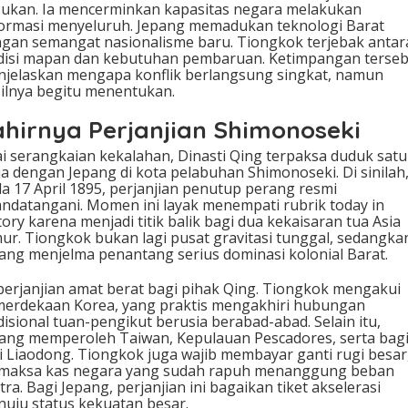
ukan. Ia mencerminkan kapasitas negara melakukan
ormasi menyeluruh. Jepang memadukan teknologi Barat
gan semangat nasionalisme baru. Tiongkok terjebak antar
disi mapan dan kebutuhan pembaruan. Ketimpangan terse
jelaskan mengapa konflik berlangsung singkat, namun
ilnya begitu menentukan.
ahirnya Perjanjian Shimonoseki
i serangkaian kekalahan, Dinasti Qing terpaksa duduk satu
a dengan Jepang di kota pelabuhan Shimonoseki. Di sinilah
a 17 April 1895, perjanjian penutup perang resmi
andatangani. Momen ini layak menempati rubrik today in
tory karena menjadi titik balik bagi dua kekaisaran tua Asia
ur. Tiongkok bukan lagi pusat gravitasi tunggal, sedangka
ang menjelma penantang serius dominasi kolonial Barat.
 perjanjian amat berat bagi pihak Qing. Tiongkok mengakui
erdekaan Korea, yang praktis mengakhiri hubungan
disional tuan-pengikut berusia berabad-abad. Selain itu,
ang memperoleh Taiwan, Kepulauan Pescadores, serta bag
i Liaodong. Tiongkok juga wajib membayar ganti rugi besar
maksa kas negara yang sudah rapuh menanggung beban
tra. Bagi Jepang, perjanjian ini bagaikan tiket akselerasi
uju status kekuatan besar.