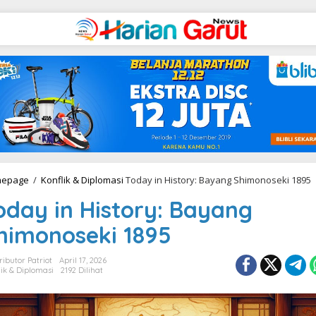
epage
/
Konflik & Diplomasi
Today in History: Bayang Shimonoseki 1895
oday in History: Bayang
himonoseki 1895
ributor Patriot
April 17, 2026
lik & Diplomasi
2192 Dilihat