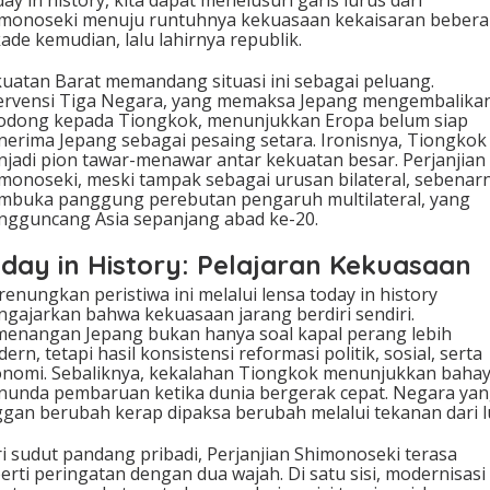
monoseki menuju runtuhnya kekuasaan kekaisaran beber
ade kemudian, lalu lahirnya republik.
uatan Barat memandang situasi ini sebagai peluang.
ervensi Tiga Negara, yang memaksa Jepang mengembalika
odong kepada Tiongkok, menunjukkan Eropa belum siap
erima Jepang sebagai pesaing setara. Ironisnya, Tiongkok
jadi pion tawar-menawar antar kekuatan besar. Perjanjian
monoseki, meski tampak sebagai urusan bilateral, sebenar
buka panggung perebutan pengaruh multilateral, yang
gguncang Asia sepanjang abad ke-20.
day in History: Pelajaran Kekuasaan
enungkan peristiwa ini melalui lensa today in history
gajarkan bahwa kekuasaan jarang berdiri sendiri.
enangan Jepang bukan hanya soal kapal perang lebih
ern, tetapi hasil konsistensi reformasi politik, sosial, serta
nomi. Sebaliknya, kekalahan Tiongkok menunjukkan baha
unda pembaruan ketika dunia bergerak cepat. Negara ya
gan berubah kerap dipaksa berubah melalui tekanan dari l
i sudut pandang pribadi, Perjanjian Shimonoseki terasa
erti peringatan dengan dua wajah. Di satu sisi, modernisasi