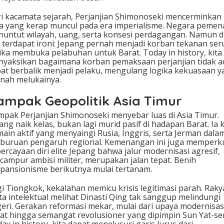
i kacamata sejarah, Perjanjian Shimonoseki mencerminkan
a yang kerap muncul pada era imperialisme. Negara peme
untut wilayah, uang, serta konsesi perdagangan. Namun d
i terdapat ironi: Jepang pernah menjadi korban tekanan se
ika membuka pelabuhan untuk Barat. Today in history, kita
yaksikan bagaimana korban pemaksaan perjanjian tidak ad
at berbalik menjadi pelaku, mengulang logika kekuasaan y
nah melukainya.
ampak Geopolitik Asia Timur
pak Perjanjian Shimonoseki menyebar luas di Asia Timur.
ang naik kelas, bukan lagi murid pasif di hadapan Barat. Ia k
ain aktif yang menyaingi Rusia, Inggris, serta Jerman dala
buruan pengaruh regional. Kemenangan ini juga memperk
ercayaan diri elite Jepang bahwa jalur modernisasi agresif,
campur ambisi militer, merupakan jalan tepat. Benih
pansionisme berikutnya mulai tertanam.
i Tiongkok, kekalahan memicu krisis legitimasi parah. Raky
ta intelektual melihat Dinasti Qing tak sanggup melindungi
eri. Gerakan reformasi mekar, mulai dari upaya modernisas
at hingga semangat revolusioner yang dipimpin Sun Yat-se
ay in history, kita dapat menelusuri garis lurus dari