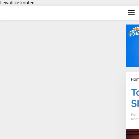
Lewati ke konten
Hom
T
S
Kont
Konf