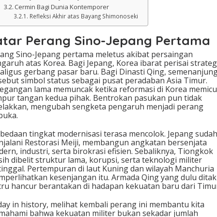
Cermin Bagi Dunia Kontemporer
Refleksi Akhir atas Bayang Shimonoseki
atar Perang Sino-Jepang Pertama
ang Sino-Jepang pertama meletus akibat persaingan
garuh atas Korea. Bagi Jepang, Korea ibarat perisai strateg
aligus gerbang pasar baru. Bagi Dinasti Qing, semenanjun
sebut simbol status sebagai pusat peradaban Asia Timur.
egangan lama memuncak ketika reformasi di Korea memicu
pur tangan kedua pihak. Bentrokan pasukan pun tidak
elakkan, mengubah sengketa pengaruh menjadi perang
buka.
bedaan tingkat modernisasi terasa mencolok. Jepang suda
jalani Restorasi Meiji, membangun angkatan bersenjata
ern, industri, serta birokrasi efisien. Sebaliknya, Tiongkok
ih dibelit struktur lama, korupsi, serta teknologi militer
tinggal. Pertempuran di laut Kuning dan wilayah Manchuria
perlihatkan kesenjangan itu. Armada Qing yang dulu ditak
tru hancur berantakan di hadapan kekuatan baru dari Timu
ay in history, melihat kembali perang ini membantu kita
ahami bahwa kekuatan militer bukan sekadar jumlah