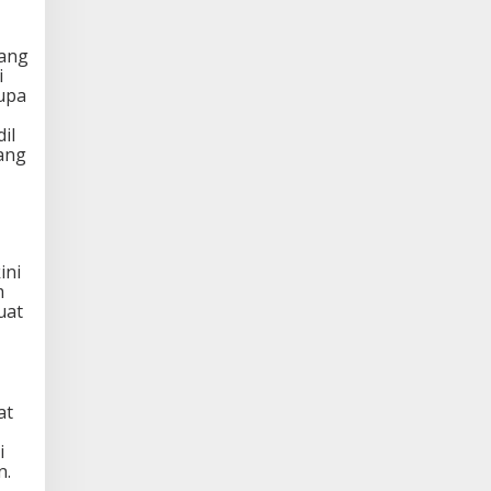
nang
i
rupa
il
ang
ini
m
uat
at
i
n.