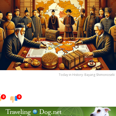
Today in History: Bayang Shimonoseki
0
0