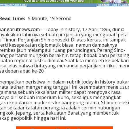
Read Time:
5 Minute, 19 Second
iangarutnews.com
– Today in history, 17 April 1895, dunia
yaksikan lahirnya sebuah perjanjian yang mengubah peta
a Timur: Perjanjian Shimonoseki. Di atas kertas, ini tampak
erti kesepakatan diplomatik biasa, namun dampaknya
embes jauh melampaui ruang perundingan. Perang Sino-
ang pertama mungkin berakhir, tetapi babak baru persain
uatan regional justru dimulai. Saat kita menoleh ke belakan
asa jelas bahwa tinta yang menandai perjanjian ini ikut menu
a depan abad ke-20.
empatkan peristiwa ini dalam rubrik today in history buka
ata latihan mengenang tanggal. Ini kesempatan menelusur
aimana sebuah kekalahan militer dapat mengoyak rasa
caya diri sebuah imperium kuno, sekaligus mengangkat
ara kepulauan modernis ke panggung utama. Shimonoseki
an sekadar catatan perang; ia adalah cermin hubungan
ngkok, Jepang, serta kekuatan Barat yang membentuk
skap geopolitik hingga hari ini.