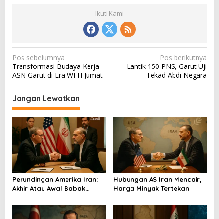
Ikuti Kami
N
Pos sebelumnya
Pos berikutnya
Transformasi Budaya Kerja
Lantik 150 PNS, Garut Uji
a
ASN Garut di Era WFH Jumat
Tekad Abdi Negara
v
i
Jangan Lewatkan
g
a
s
i
p
o
Perundingan Amerika Iran:
Hubungan AS Iran Mencair,
Akhir Atau Awal Babak
Harga Minyak Tertekan
s
Baru?