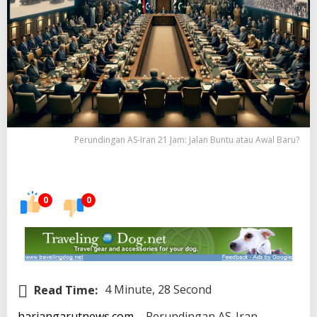
Perundingan AS-Iran 21 Jam: Jalan Buntu atau Awal Baru?
0
0
Read Time:
4 Minute, 28 Second
hariangarutnews.com
– Perundingan AS-Iran