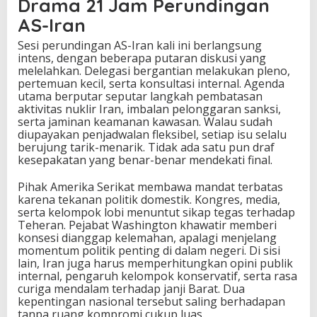
Drama 21 Jam Perundingan
AS-Iran
Sesi perundingan AS-Iran kali ini berlangsung
intens, dengan beberapa putaran diskusi yang
melelahkan. Delegasi bergantian melakukan pleno,
pertemuan kecil, serta konsultasi internal. Agenda
utama berputar seputar langkah pembatasan
aktivitas nuklir Iran, imbalan pelonggaran sanksi,
serta jaminan keamanan kawasan. Walau sudah
diupayakan penjadwalan fleksibel, setiap isu selalu
berujung tarik-menarik. Tidak ada satu pun draf
kesepakatan yang benar-benar mendekati final.
Pihak Amerika Serikat membawa mandat terbatas
karena tekanan politik domestik. Kongres, media,
serta kelompok lobi menuntut sikap tegas terhadap
Teheran. Pejabat Washington khawatir memberi
konsesi dianggap kelemahan, apalagi menjelang
momentum politik penting di dalam negeri. Di sisi
lain, Iran juga harus memperhitungkan opini publik
internal, pengaruh kelompok konservatif, serta rasa
curiga mendalam terhadap janji Barat. Dua
kepentingan nasional tersebut saling berhadapan
tanpa ruang kompromi cukup luas.