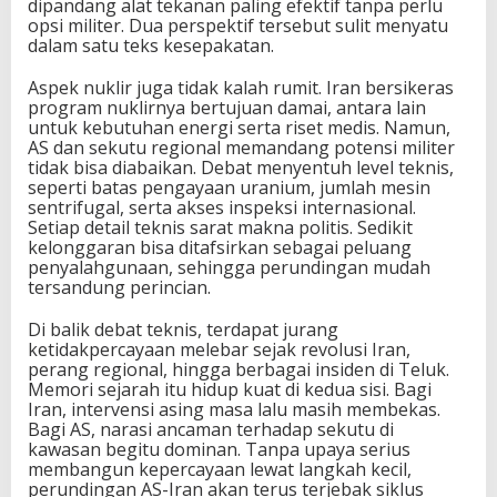
dipandang alat tekanan paling efektif tanpa perlu
opsi militer. Dua perspektif tersebut sulit menyatu
dalam satu teks kesepakatan.
Aspek nuklir juga tidak kalah rumit. Iran bersikeras
program nuklirnya bertujuan damai, antara lain
untuk kebutuhan energi serta riset medis. Namun,
AS dan sekutu regional memandang potensi militer
tidak bisa diabaikan. Debat menyentuh level teknis,
seperti batas pengayaan uranium, jumlah mesin
sentrifugal, serta akses inspeksi internasional.
Setiap detail teknis sarat makna politis. Sedikit
kelonggaran bisa ditafsirkan sebagai peluang
penyalahgunaan, sehingga perundingan mudah
tersandung perincian.
Di balik debat teknis, terdapat jurang
ketidakpercayaan melebar sejak revolusi Iran,
perang regional, hingga berbagai insiden di Teluk.
Memori sejarah itu hidup kuat di kedua sisi. Bagi
Iran, intervensi asing masa lalu masih membekas.
Bagi AS, narasi ancaman terhadap sekutu di
kawasan begitu dominan. Tanpa upaya serius
membangun kepercayaan lewat langkah kecil,
perundingan AS-Iran akan terus terjebak siklus