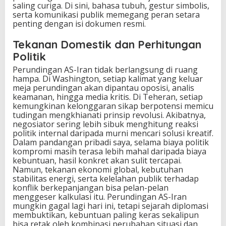
saling curiga. Di sini, bahasa tubuh, gestur simbolis,
serta komunikasi publik memegang peran setara
penting dengan isi dokumen resmi.
Tekanan Domestik dan Perhitungan
Politik
Perundingan AS-Iran tidak berlangsung di ruang
hampa. Di Washington, setiap kalimat yang keluar
meja perundingan akan dipantau oposisi, analis
keamanan, hingga media kritis. Di Teheran, setiap
kemungkinan kelonggaran sikap berpotensi memicu
tudingan mengkhianati prinsip revolusi. Akibatnya,
negosiator sering lebih sibuk menghitung reaksi
politik internal daripada murni mencari solusi kreatif.
Dalam pandangan pribadi saya, selama biaya politik
kompromi masih terasa lebih mahal daripada biaya
kebuntuan, hasil konkret akan sulit tercapai.
Namun, tekanan ekonomi global, kebutuhan
stabilitas energi, serta kelelahan publik terhadap
konflik berkepanjangan bisa pelan-pelan
menggeser kalkulasi itu. Perundingan AS-Iran
mungkin gagal lagi hari ini, tetapi sejarah diplomasi
membuktikan, kebuntuan paling keras sekalipun
bisa retak oleh kombinasi perubahan situasi dan