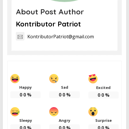
About Post Author
Kontributor Patriot
KontributorPatriot@gmail.com
Happy
Sad
Excited
0
0
%
0
0
%
0
0
%
Sleepy
Angry
Surprise
0
0
%
0
0
%
0
0
%