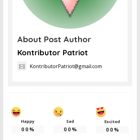
About Post Author
Kontributor Patriot
KontributorPatriot@gmail.com
Happy
Sad
Excited
0
0
%
0
0
%
0
0
%