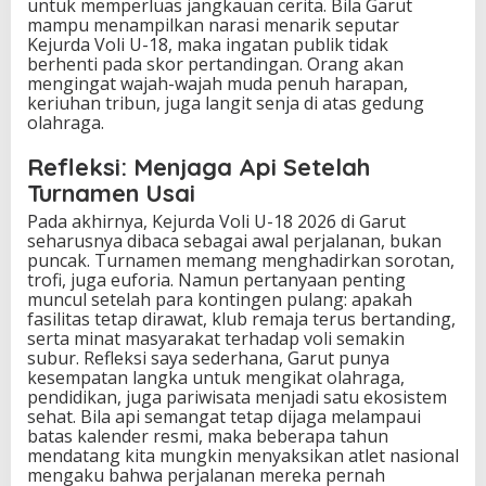
untuk memperluas jangkauan cerita. Bila Garut
mampu menampilkan narasi menarik seputar
Kejurda Voli U-18, maka ingatan publik tidak
berhenti pada skor pertandingan. Orang akan
mengingat wajah-wajah muda penuh harapan,
keriuhan tribun, juga langit senja di atas gedung
olahraga.
Refleksi: Menjaga Api Setelah
Turnamen Usai
Pada akhirnya, Kejurda Voli U-18 2026 di Garut
seharusnya dibaca sebagai awal perjalanan, bukan
puncak. Turnamen memang menghadirkan sorotan,
trofi, juga euforia. Namun pertanyaan penting
muncul setelah para kontingen pulang: apakah
fasilitas tetap dirawat, klub remaja terus bertanding,
serta minat masyarakat terhadap voli semakin
subur. Refleksi saya sederhana, Garut punya
kesempatan langka untuk mengikat olahraga,
pendidikan, juga pariwisata menjadi satu ekosistem
sehat. Bila api semangat tetap dijaga melampaui
batas kalender resmi, maka beberapa tahun
mendatang kita mungkin menyaksikan atlet nasional
mengaku bahwa perjalanan mereka pernah