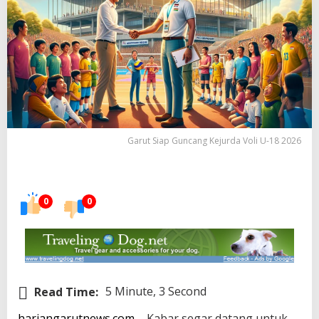
Garut Siap Guncang Kejurda Voli U-18 2026
0
0
Read Time:
5 Minute, 3 Second
hariangarutnews.com
– Kabar segar datang untuk