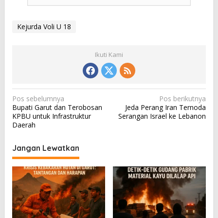
Kejurda Voli U 18
Ikuti Kami
N
Pos sebelumnya
Pos berikutnya
Bupati Garut dan Terobosan
Jeda Perang Iran Ternoda
a
KPBU untuk Infrastruktur
Serangan Israel ke Lebanon
v
Daerah
i
Jangan Lewatkan
g
a
s
i
p