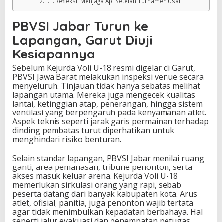
Refleksi: Menjaga Api Setelah Turnamen Usai
PBVSI Jabar Turun ke
Lapangan, Garut Diuji
Kesiapannya
Sebelum Kejurda Voli U-18 resmi digelar di Garut,
PBVSI Jawa Barat melakukan inspeksi venue secara
menyeluruh. Tinjauan tidak hanya sebatas melihat
lapangan utama. Mereka juga mengecek kualitas
lantai, ketinggian atap, penerangan, hingga sistem
ventilasi yang berpengaruh pada kenyamanan atlet.
Aspek teknis seperti jarak garis permainan terhadap
dinding pembatas turut diperhatikan untuk
menghindari risiko benturan.
Selain standar lapangan, PBVSI Jabar menilai ruang
ganti, area pemanasan, tribune penonton, serta
akses masuk keluar arena. Kejurda Voli U-18
memerlukan sirkulasi orang yang rapi, sebab
peserta datang dari banyak kabupaten kota. Arus
atlet, ofisial, panitia, juga penonton wajib tertata
agar tidak menimbulkan kepadatan berbahaya. Hal
seperti jalur evakuasi dan penempatan petugas