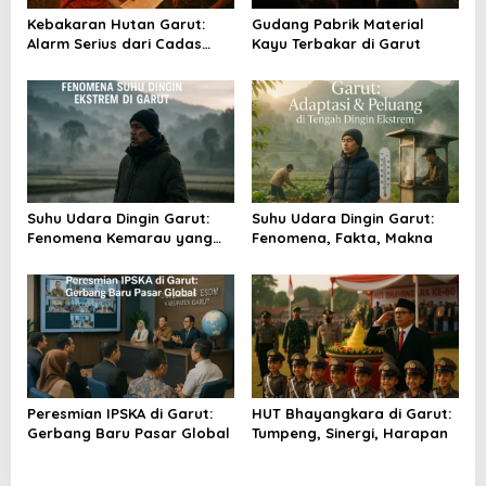
o
Kebakaran Hutan Garut:
Gudang Pabrik Material
s
Alarm Serius dari Cadas
Kayu Terbakar di Garut
Gantung
Suhu Udara Dingin Garut:
Suhu Udara Dingin Garut:
Fenomena Kemarau yang
Fenomena, Fakta, Makna
Menggigil
Peresmian IPSKA di Garut:
HUT Bhayangkara di Garut:
Gerbang Baru Pasar Global
Tumpeng, Sinergi, Harapan