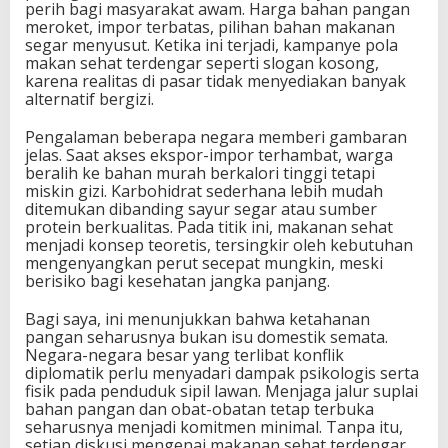
perih bagi masyarakat awam. Harga bahan pangan
meroket, impor terbatas, pilihan bahan makanan
segar menyusut. Ketika ini terjadi, kampanye pola
makan sehat terdengar seperti slogan kosong,
karena realitas di pasar tidak menyediakan banyak
alternatif bergizi.
Pengalaman beberapa negara memberi gambaran
jelas. Saat akses ekspor-impor terhambat, warga
beralih ke bahan murah berkalori tinggi tetapi
miskin gizi. Karbohidrat sederhana lebih mudah
ditemukan dibanding sayur segar atau sumber
protein berkualitas. Pada titik ini, makanan sehat
menjadi konsep teoretis, tersingkir oleh kebutuhan
mengenyangkan perut secepat mungkin, meski
berisiko bagi kesehatan jangka panjang.
Bagi saya, ini menunjukkan bahwa ketahanan
pangan seharusnya bukan isu domestik semata.
Negara-negara besar yang terlibat konflik
diplomatik perlu menyadari dampak psikologis serta
fisik pada penduduk sipil lawan. Menjaga jalur suplai
bahan pangan dan obat-obatan tetap terbuka
seharusnya menjadi komitmen minimal. Tanpa itu,
setiap diskusi mengenai makanan sehat terdengar