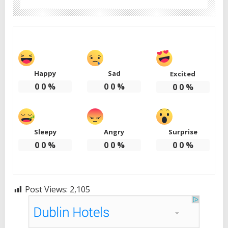
Happy
Sad
Excited
0
0
%
0
0
%
0
0
%
Sleepy
Angry
Surprise
0
0
%
0
0
%
0
0
%
Post Views:
2,105