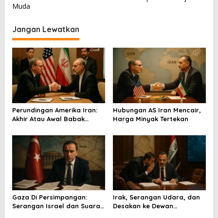
v
Muda
i
Jangan Lewatkan
g
a
s
i
p
o
Perundingan Amerika Iran:
Hubungan AS Iran Mencair,
s
Akhir Atau Awal Babak
Harga Minyak Tertekan
Baru?
Gaza Di Persimpangan:
Irak, Serangan Udara, dan
Serangan Israel dan Suara
Desakan ke Dewan
Turkiye
Keamanan