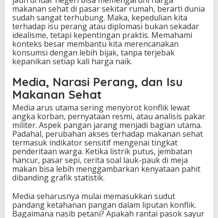
jauh di luar negeri bisa memengaruhi harga
makanan sehat di pasar sekitar rumah, berarti dunia
sudah sangat terhubung. Maka, kepedulian kita
terhadap isu perang atau diplomasi bukan sekadar
idealisme, tetapi kepentingan praktis. Memahami
konteks besar membantu kita merencanakan
konsumsi dengan lebih bijak, tanpa terjebak
kepanikan setiap kali harga naik.
Media, Narasi Perang, dan Isu
Makanan Sehat
Media arus utama sering menyorot konflik lewat
angka korban, pernyataan resmi, atau analisis pakar
militer. Aspek pangan jarang menjadi bagian utama.
Padahal, perubahan akses terhadap makanan sehat
termasuk indikator sensitif mengenai tingkat
penderitaan warga. Ketika listrik putus, jembatan
hancur, pasar sepi, cerita soal lauk-pauk di meja
makan bisa lebih menggambarkan kenyataan pahit
dibanding grafik statistik.
Media seharusnya mulai memasukkan sudut
pandang ketahanan pangan dalam liputan konflik.
Bagaimana nasib petani? Apakah rantai pasok sayur