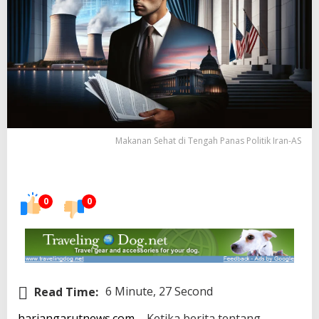
Makanan Sehat di Tengah Panas Politik Iran-AS
0
0
Read Time:
6 Minute, 27 Second
hariangarutnews.com
– Ketika berita tentang