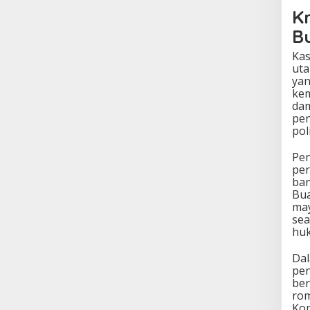
K
B
Kas
uta
yan
kem
dam
pen
poli
Pen
per
ban
Bua
may
sea
huk
Dal
pen
ber
rom
Kom