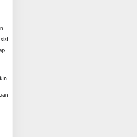
an
r
sisi
ap
kin
duan