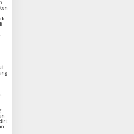
n
nten
di.
i
-
l:
ang
.
.
g
an
iri:
an