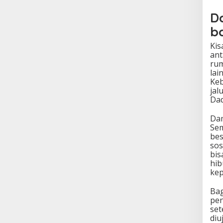
D
b
Kis
ant
rum
lai
Keb
jal
Dad
Dam
Sem
bes
sos
bis
hib
kep
Bag
pen
set
diu