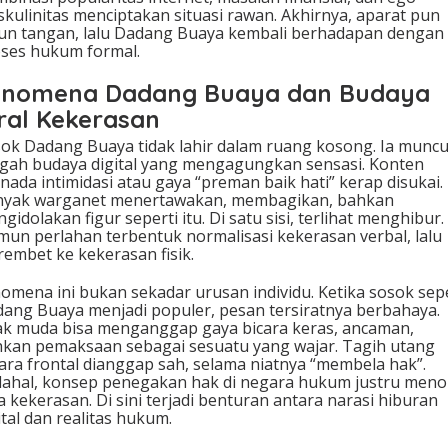
kulinitas menciptakan situasi rawan. Akhirnya, aparat pun
un tangan, lalu Dadang Buaya kembali berhadapan dengan
ses hukum formal.
enomena Dadang Buaya dan Budaya
ral Kekerasan
ok Dadang Buaya tidak lahir dalam ruang kosong. Ia muncul
gah budaya digital yang mengagungkan sensasi. Konten
nada intimidasi atau gaya “preman baik hati” kerap disukai.
nyak warganet menertawakan, membagikan, bahkan
gidolakan figur seperti itu. Di satu sisi, terlihat menghibur.
un perlahan terbentuk normalisasi kekerasan verbal, lalu
embet ke kekerasan fisik.
omena ini bukan sekadar urusan individu. Ketika sosok sepe
ang Buaya menjadi populer, pesan tersiratnya berbahaya.
k muda bisa menganggap gaya bicara keras, ancaman,
kan pemaksaan sebagai sesuatu yang wajar. Tagih utang
ara frontal dianggap sah, selama niatnya “membela hak”.
ahal, konsep penegakan hak di negara hukum justru meno
a kekerasan. Di sini terjadi benturan antara narasi hiburan
ital dan realitas hukum.