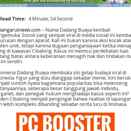
Read Time:
4 Minute, 54 Second
iangarutnews.com
– Nama Dadang Buaya kembali
gemuka. Sosok yang sempat viral di media sosial ini kemba
urusan dengan aparat. Kali ini bukan karena aksi kocak ata
ten unik, tetapi karena dugaan penganiayaan ketika mena
ng di kawasan Cibalong. Kasus ini memicu perdebatan luas
tang batas antara keberanian menagih hak dan tindakan m
im sendiri.
omena Dadang Buaya membuka sisi gelap budaya viral di
onesia. Figur yang dulu dianggap sekadar meme, kini beru
jadi contoh nyata bagaimana popularitas bisa melenceng.
tanyaannya, seberapa besar tanggung jawab individu,
ganet, dan penegak hukum menghadapi kasus seperti ini?
iden Cibalong menjadi pengingat bahwa realitas di lapanga
h lebih kompleks dibanding sekadar cerita lucu di linimasa.