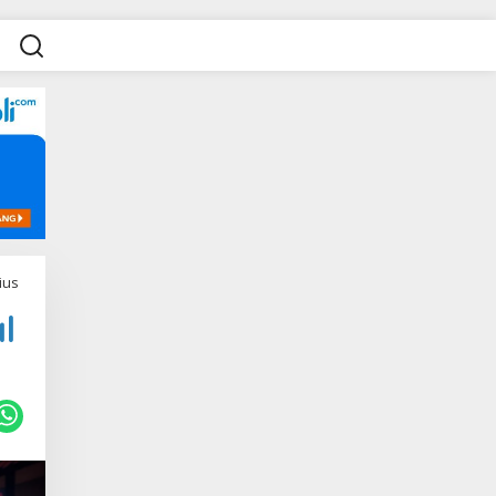
ius
l