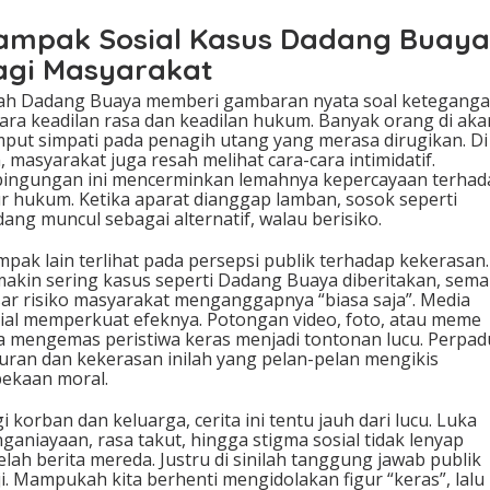
ampak Sosial Kasus Dadang Buaya
agi Masyarakat
ah Dadang Buaya memberi gambaran nyata soal ketegang
ara keadilan rasa dan keadilan hukum. Banyak orang di aka
put simpati pada penagih utang yang merasa dirugikan. Di 
n, masyarakat juga resah melihat cara-cara intimidatif.
ingungan ini mencerminkan lemahnya kepercayaan terhad
ur hukum. Ketika aparat dianggap lamban, sosok seperti
ang muncul sebagai alternatif, walau berisiko.
pak lain terlihat pada persepsi publik terhadap kekerasan.
akin sering kasus seperti Dadang Buaya diberitakan, sema
ar risiko masyarakat menganggapnya “biasa saja”. Media
ial memperkuat efeknya. Potongan video, foto, atau meme
a mengemas peristiwa keras menjadi tontonan lucu. Perpa
uran dan kekerasan inilah yang pelan-pelan mengikis
ekaan moral.
i korban dan keluarga, cerita ini tentu jauh dari lucu. Luka
ganiayaan, rasa takut, hingga stigma sosial tidak lenyap
elah berita mereda. Justru di sinilah tanggung jawab publik
ji. Mampukah kita berhenti mengidolakan figur “keras”, lalu