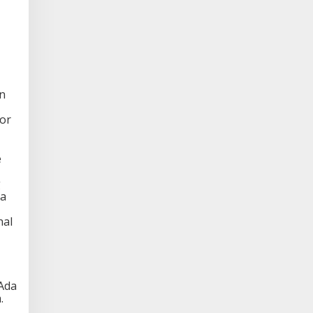
n
or
e
g
ia
hal
Ada
.