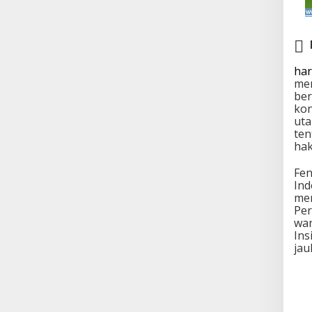
har
men
ber
kon
uta
ten
hak
Fen
Ind
men
Per
war
Ins
jau