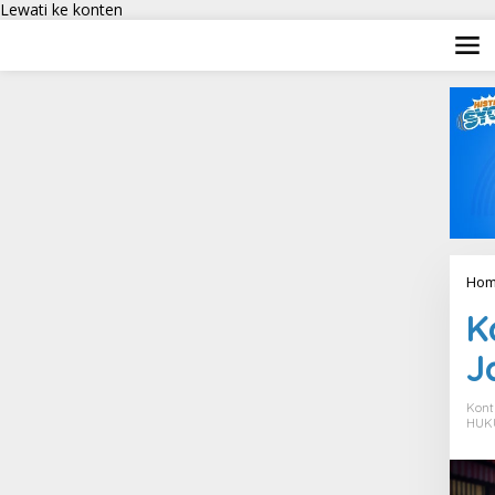
Lewati ke konten
Hom
K
J
Kont
HUK