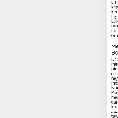
Dar
keg
ker
fig
Luk
tar
tan
ora
Me
Ba
Dar
mem
piu
dis
neg
mel
Nam
Pad
men
dar
kon
apa
taw