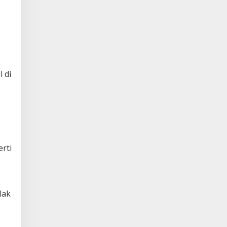
 di
rti
lak