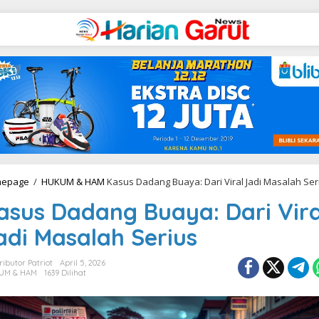
epage
/
HUKUM & HAM
Kasus Dadang Buaya: Dari Viral Jadi Masalah Ser
asus Dadang Buaya: Dari Vira
adi Masalah Serius
ributor Patriot
April 5, 2026
UM & HAM
1639 Dilihat