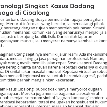
ronologi Singkat Kasus Dadang
uaya di Cibalong
us terbaru Dadang Buaya bermula dari upaya penagihan
ng. Menurut informasi yang beredar, ia mendatangi pihak
g berutang dengan tujuan memperoleh pelunasan. Situasi
udian memanas. Komunikasi yang seharusnya menjadi jala
ai justru berujung konflik fisik. Dari sinilah laporan
ganiayaan muncul, lalu menyeret namanya kembali ke kant
si.
agihan utang sejatinya memiliki jalur resmi. Ada mekanism
data, mediasi, hingga jasa penagihan profesional. Namun,
yak orang masih memilih jalan cepat. Sosok seperti Dadan
ya kerap diminta bantuan karena reputasi kerasnya di dun
a. Di sinilah akar masalah muncul. Reputasi virtual tersebut
kan menjadi legitimasi moral untuk bertindak agresif, pada
um tidak pernah mengizinkan kekerasan.
am kasus Cibalong, publik tidak hanya menyorot dugaan
ganiayaan. Mereka juga menilai bagaimana sosok viral
ubah menjadi semacam simbol “jagoan kampung” modern. 
antisasi keberanian, tetapi melupakan konsekuensi hukum
binasi popularitas internet, masalah finansial, dan ego