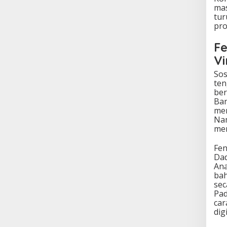
mas
tur
pro
F
Vi
Sos
ten
ber
Ba
men
Nam
mer
Fen
Dad
Ana
bah
sec
Pad
car
dig