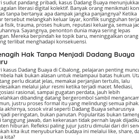
i sudut pandang pribadi, kasus Dadang Buaya menunjukka
agalan literasi digital kolektif. Banyak orang menikmati ko
as tanpa bertanya: apa dampak jangka panjangnya? Ketika
ur tersebut melangkah keluar layar, konflik sungguhan terja
a fisik, trauma, proses hukum, reputasi keluarga, semua jad
uhannya. Sayangnya, penonton dunia maya sering lepas
gan. Mereka berpindah ke topik baru, meninggalkan orang
ng terlibat menghadapi konsekuensi.
nagih Hak Tanpa Menjadi Dadang Buaya
ru
i kasus Dadang Buaya di Cibalong, pelajaran penting muncu
bela hak bukan alasan untuk melampaui batas hukum. Ut
tang perlu dicatat jelas, memakai perjanjian tertulis, lalu
elesaikan melalui jalur resmi ketika terjadi macet. Mediasi,
osiasi rasional, sampai gugatan perdata, jauh lebih
elahkan dibanding datang bergerombol sambil mengancam
un, justru proses formal itu yang melindungi semua pihak
a akhirnya, sosok viral seperti Dadang Buaya seharusnya
jadi peringatan, bukan panutan. Popularitas bukan tamen
i tanggung jawab, dan kekerasan tidak pernah layak dijadik
ten hiburan. Refleksi paling jujur justru dimulai dari diri send
kah kita ikut menyuburkan budaya ini melalui like, share, d
a kita?