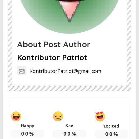
About Post Author
Kontributor Patriot
KontributorPatriot@gmail.com
Happy
Sad
Excited
0
0
%
0
0
%
0
0
%