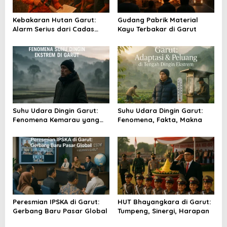
o
Kebakaran Hutan Garut:
Gudang Pabrik Material
s
Alarm Serius dari Cadas
Kayu Terbakar di Garut
Gantung
Suhu Udara Dingin Garut:
Suhu Udara Dingin Garut:
Fenomena Kemarau yang
Fenomena, Fakta, Makna
Menggigil
Peresmian IPSKA di Garut:
HUT Bhayangkara di Garut:
Gerbang Baru Pasar Global
Tumpeng, Sinergi, Harapan