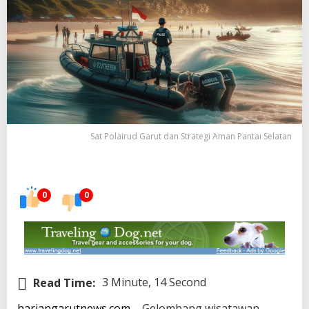
Sat Polairud Garut dan Strategi Aman Pantai Selatan
0
0
Read Time:
3 Minute, 14 Second
hariangarutnews.com
– Gelombang wisatawan