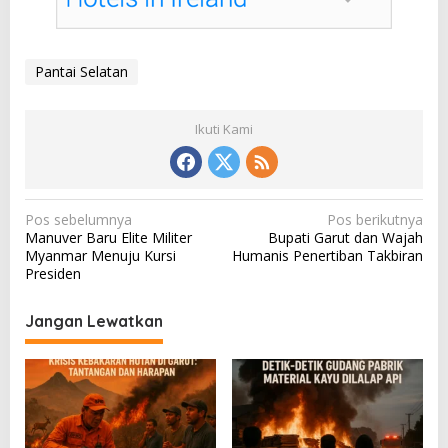
Pantai Selatan
Ikuti Kami
N
Pos sebelumnya
Pos berikutnya
Manuver Baru Elite Militer
Bupati Garut dan Wajah
a
Myanmar Menuju Kursi
Humanis Penertiban Takbiran
v
Presiden
i
Jangan Lewatkan
g
a
s
i
p