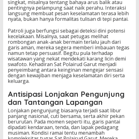
singkat, misalnya tentang bahaya arus balik atau
pentingnya pelampung saat naik perahu. Interaksi
langsung membuat pesan keselamatan terasa lebih
nyata, bukan hanya formalitas tulisan di tepi pantai.
Patroli juga berfungsi sebagai deteksi dini potensi
kecelakaan. Misalnya, saat petugas melihat
rombongan anak-anak bermain terlalu jauh dari
garis aman, mereka segera memberi imbauan tegas
namun tetap persuasif. Begitu pula terhadap
wisatawan yang nekat mendekati karang licin demi
swafoto. Kehadiran Sat Polairud Garut menjadi
penyeimbang antara keinginan mengejar sensasi
dengan kewajiban menjaga keselamatan diri serta
keluarga.
Antisipasi Lonjakan Pengunjung
dan Tantangan Lapangan
Lonjakan pengunjung biasanya terjadi saat libur
panjang nasional, cuti bersama, serta akhir pekan
berurutan. Pada momen seperti itu, garis pantai
dipadati kendaraan, tenda, dan lapak pedagang
musiman. Kondisi ramai tentu menambah
kompleksitas tugas Sat Polairud Garut. Mereka