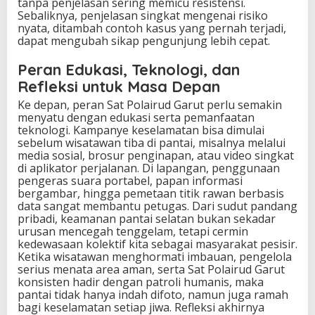
tanpa penjelasan sering memicu resistensi.
Sebaliknya, penjelasan singkat mengenai risiko
nyata, ditambah contoh kasus yang pernah terjadi,
dapat mengubah sikap pengunjung lebih cepat.
Peran Edukasi, Teknologi, dan
Refleksi untuk Masa Depan
Ke depan, peran Sat Polairud Garut perlu semakin
menyatu dengan edukasi serta pemanfaatan
teknologi. Kampanye keselamatan bisa dimulai
sebelum wisatawan tiba di pantai, misalnya melalui
media sosial, brosur penginapan, atau video singkat
di aplikator perjalanan. Di lapangan, penggunaan
pengeras suara portabel, papan informasi
bergambar, hingga pemetaan titik rawan berbasis
data sangat membantu petugas. Dari sudut pandang
pribadi, keamanan pantai selatan bukan sekadar
urusan mencegah tenggelam, tetapi cermin
kedewasaan kolektif kita sebagai masyarakat pesisir.
Ketika wisatawan menghormati imbauan, pengelola
serius menata area aman, serta Sat Polairud Garut
konsisten hadir dengan patroli humanis, maka
pantai tidak hanya indah difoto, namun juga ramah
bagi keselamatan setiap jiwa. Refleksi akhirnya