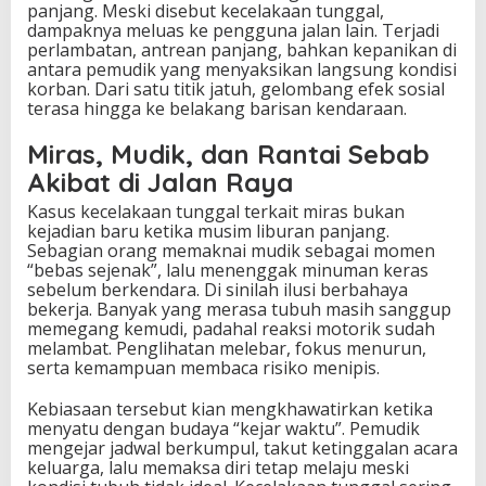
panjang. Meski disebut kecelakaan tunggal,
dampaknya meluas ke pengguna jalan lain. Terjadi
perlambatan, antrean panjang, bahkan kepanikan di
antara pemudik yang menyaksikan langsung kondisi
korban. Dari satu titik jatuh, gelombang efek sosial
terasa hingga ke belakang barisan kendaraan.
Miras, Mudik, dan Rantai Sebab
Akibat di Jalan Raya
Kasus kecelakaan tunggal terkait miras bukan
kejadian baru ketika musim liburan panjang.
Sebagian orang memaknai mudik sebagai momen
“bebas sejenak”, lalu menenggak minuman keras
sebelum berkendara. Di sinilah ilusi berbahaya
bekerja. Banyak yang merasa tubuh masih sanggup
memegang kemudi, padahal reaksi motorik sudah
melambat. Penglihatan melebar, fokus menurun,
serta kemampuan membaca risiko menipis.
Kebiasaan tersebut kian mengkhawatirkan ketika
menyatu dengan budaya “kejar waktu”. Pemudik
mengejar jadwal berkumpul, takut ketinggalan acara
keluarga, lalu memaksa diri tetap melaju meski