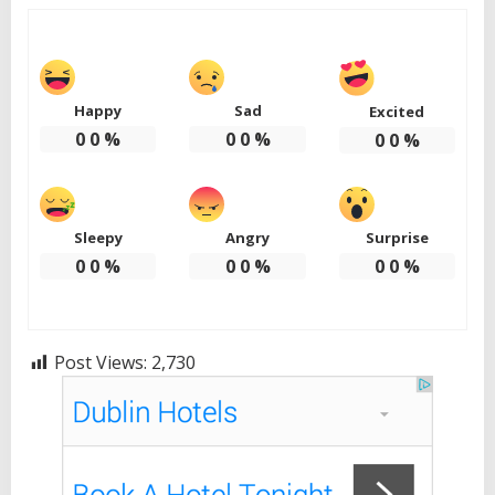
Happy
Sad
Excited
0
0
%
0
0
%
0
0
%
Sleepy
Angry
Surprise
0
0
%
0
0
%
0
0
%
Post Views:
2,730