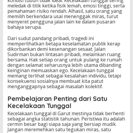
kondisi tubuh tidak ideal. Kecelakaan tunggal sering
meledak di titik ketika fisik lemah, emosi tinggi, serta
pemahaman risiko rendah. Alhasil, satu orang yang
memilih berkendara usai menenggak miras, turut
menyeret pengguna jalan lain ke dalam pusaran
bahaya serupa.
Dari sudut pandang pribadi, tragedi ini
memperlihatkan betapa keselamatan publik kerap
dikorbankan demi kesenangan sesaat. Jalan
Sudirman bukan lintasan pribadi, melainkan ruang
bersama. Hak setiap orang untuk pulang ke rumah
dengan selamat seharusnya lebih utama dibanding
keinginan memuaskan ego. Kecelakaan tunggal
memang terlihat sebagai kesalahan individu, tetapi
konsekuensi sosialnya membuat kita patut
menganggapnya sebagai masalah kolektif.
Pembelajaran Penting dari Satu
Kecelakaan Tunggal
Kecelakaan tunggal di Garut mestinya tidak berhenti
sebagai angka statistik tahunan. Peristiwa itu adalah
cermin besar bagi siapa saja yang bersiap mudik.
Jangan meremehkan satu tegukan miras, satu