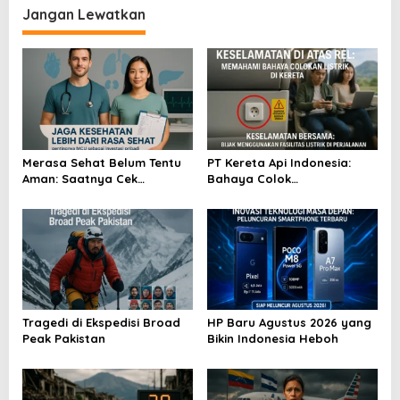
Jangan Lewatkan
g
a
s
i
p
o
Merasa Sehat Belum Tentu
PT Kereta Api Indonesia:
s
Aman: Saatnya Cek
Bahaya Colok
Kesehatan Menyeluruh
Sembarangan di Gerbong
Tragedi di Ekspedisi Broad
HP Baru Agustus 2026 yang
Peak Pakistan
Bikin Indonesia Heboh