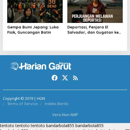
Gempa Bumi Jepang: Luka
Deportasi, Penjara El
Fisik, Guncangan Batin
Salvador, dan Gugatan ke
Raksasa AS
Copyright © 2019 | HGN
Terms of Service
Indeks Berita
Versi Non AMP
tentoto
tentoto
tentoto
bandarbola855
bandarbola855