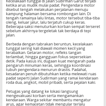
Kecelakaan tunggal di Jalan Sudirman Garut terjadi
ketika arus mudik mulai padat. Pengendara motor
disebut tengah melakukan perjalanan menuju
kampung halaman bersama rombongan lain. Di
tengah ramainya lalu lintas, motor tersebut tiba-tiba
oleng, keluar jalur, lalu terjatuh cukup keras.
Beberapa saksi menuturkan korban sempat terseret
sebelum akhirnya tergeletak tak berdaya di tepi
jalan.
Berbeda dengan tabrakan beruntun, kecelakaan
tunggal sering kali diawali momen kecil yang
terabaikan. Getaran motor, refleks tangan
terlambat, hingga gangguan fokus sepersekian
detik. Pada kasus ini, dugaan kuat mengarah pada
pengaruh minuman keras, sehingga koordinasi
tubuh pengendara menurun drastis. Padahal,
kesadaran penuh dibutuhkan ketika melewati ruas
padat seperti Jalan Sudirman yang ramai kendaraan
roda dua, angkot, mobil pribadi, serta pejalan kaki.
Petugas yang datang ke lokasi langsung
mengevakuasi korban serta mengamankan
kendaraan. Warga sekitar membantu mengatur
arus, agar kemacetan tidak mengular terlalu