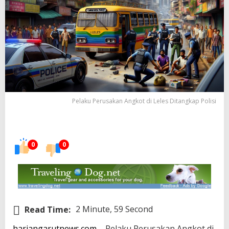
Pelaku Perusakan Angkot di Leles Ditangkap Polisi
0
0
Read Time:
2 Minute, 59 Second
hariangarutnews.com
– Pelaku Perusakan Angkot di