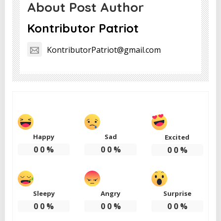
About Post Author
Kontributor Patriot
KontributorPatriot@gmail.com
Happy
Sad
Excited
0
0
%
0
0
%
0
0
%
Sleepy
Angry
Surprise
0
0
%
0
0
%
0
0
%