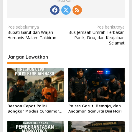
Ikuti Kami
N
Pos sebelumnya
Pos berikutnya
Bupati Garut dan Wajah
Bus Jemaah Umrah Terbakar:
a
Humanis Malam Takbiran
Panik, Doa, dan Keajaiban
v
Selamat
i
Jangan Lewatkan
g
a
s
i
p
o
Respon Cepat Polisi
Polres Garut, Remaja, dan
s
Bongkar Modus Curanmor
Ancaman Samurai Dini Hari
Kilat