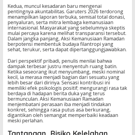
Kedua, muncul kesadaran baru mengenai
pentingnya akuntabilitas. Garuters 2026 terdorong
menampilkan laporan terbuka, semisal total donasi,
penyaluran, serta mitra lembaga kemanusiaan
internasional. Masyarakat yang sebelumnya skeptis
mulai percaya karena melihat transparansi tersebut.
Dalam jangka panjang, Aksi Kemanusiaan Ramadan
berpotensi membentuk budaya filantropi yang
sehat, terukur, serta dapat dipertanggungjawabkan.
Dari perspektif pribadi, penulis menilai bahwa
dampak terbesar justru menyentuh ruang batin.
Ketika seseorang ikut menyumbang, meski nominal
kecil, ia merasa menjadi bagian dari sesuatu yang
lebih besar dari dirinya. Sensasi kontribusi ini
memiliki efek psikologis positif; mengurangi rasa tak
berdaya di hadapan berita duka yang terus
bermunculan. Aksi Kemanusiaan Ramadan
menjembatani perasaan iba menjadi tindakan
konkret, sehingga rasa putus asa berkurang,
digantikan oleh semangat memperbaiki keadaan
meski perlahan.
Tantangan, Risiko Kelelahan