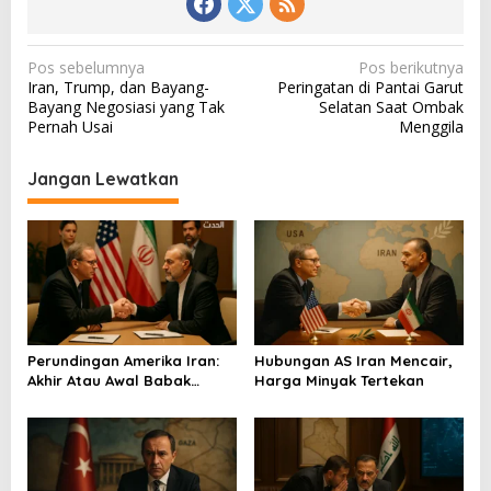
N
Pos sebelumnya
Pos berikutnya
Iran, Trump, dan Bayang-
Peringatan di Pantai Garut
a
Bayang Negosiasi yang Tak
Selatan Saat Ombak
v
Pernah Usai
Menggila
i
Jangan Lewatkan
g
a
s
i
p
o
Perundingan Amerika Iran:
Hubungan AS Iran Mencair,
s
Akhir Atau Awal Babak
Harga Minyak Tertekan
Baru?