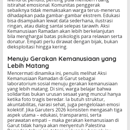
istirahat emosional. Komunitas penggerak
sebaiknya tidak memaksakan warga terus-menerus
dihadapkan pada gambar-gambar ekstrem. Edukasi
bisa disampaikan lewat data sederhana, ilustrasi
ringan, atau dialog santai selepas tarawih. Aksi
Kemanusiaan Ramadan akan lebih berkelanjutan
bila menghargai batas psikologis para relawan serta
donatur. Empati perlu dirawat dengan bijak, bukan
dieksploitasi hingga kering.
Menuju Gerakan Kemanusiaan yang
Lebih Matang
Mencermati dinamika ini, penulis melihat Aksi
Kemanusiaan Ramadan di Garut sebagai
laboratorium sosial menuju gerakan kemanusiaan
yang lebih matang. Di sini, warga belajar bahwa
solidaritas bukan urusan sesaat yang muncul hanya
ketika foto tragis beredar. Ia butuh struktur,
akuntabilitas, narasi sehat, juga pengelolaan emosi
kolektif. Jika Garuters 2026 konsisten mengasah tiga
aspek utama – edukasi, transparansi, serta
perawatan empati – maka gerakan kemanusiaan di
Garut tidak hanya akan menyentuh Palestina