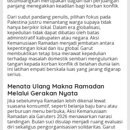
disumbangkan merupakan bagian dari perjuangan
panjang menegakkan keadilan bagi korban konflik.
Dari sudut pandang penulis, pilihan fokus pada
Palestina justru menantang warga supaya tidak
hanya berpikir lokal. Dalam era globalisasi,
kepedulian tidak dapat dibatasi oleh batas
administratif kabupaten atau negara. Aksi
Kemanusiaan Ramadan menjadi jembatan antara
kepentingan lokal dan isu global. Garut
membuktikan tetap bisa merawat kepedulian
terhadap masalah domestik sembari mengulurkan
tangan kepada korban konflik di belahan dunia lain.
Ini latihan empati berskala luas yang jarang digarap
serius.
Menata Ulang Makna Ramadan
Melalui Gerakan Nyata
Jika sebelumnya Ramadan lebih dikenal lewat
suasana konsumtif, seperti belanja baju baru atau
perburuan menu berbuka, Aksi Kemanusiaan
Ramadan ala Garuters 2026 menawarkan narasi
tandingan. Bulan suci disulap menjadi ruang evaluasi
diri sekaligus pengorganisasian solidaritas. Garut