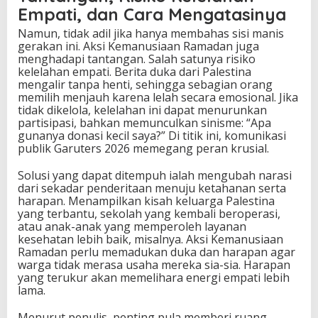
Empati, dan Cara Mengatasinya
Namun, tidak adil jika hanya membahas sisi manis
gerakan ini. Aksi Kemanusiaan Ramadan juga
menghadapi tantangan. Salah satunya risiko
kelelahan empati. Berita duka dari Palestina
mengalir tanpa henti, sehingga sebagian orang
memilih menjauh karena lelah secara emosional. Jika
tidak dikelola, kelelahan ini dapat menurunkan
partisipasi, bahkan memunculkan sinisme: “Apa
gunanya donasi kecil saya?” Di titik ini, komunikasi
publik Garuters 2026 memegang peran krusial.
Solusi yang dapat ditempuh ialah mengubah narasi
dari sekadar penderitaan menuju ketahanan serta
harapan. Menampilkan kisah keluarga Palestina
yang terbantu, sekolah yang kembali beroperasi,
atau anak-anak yang memperoleh layanan
kesehatan lebih baik, misalnya. Aksi Kemanusiaan
Ramadan perlu memadukan duka dan harapan agar
warga tidak merasa usaha mereka sia-sia. Harapan
yang terukur akan memelihara energi empati lebih
lama.
Menurut penulis, penting pula memberi ruang