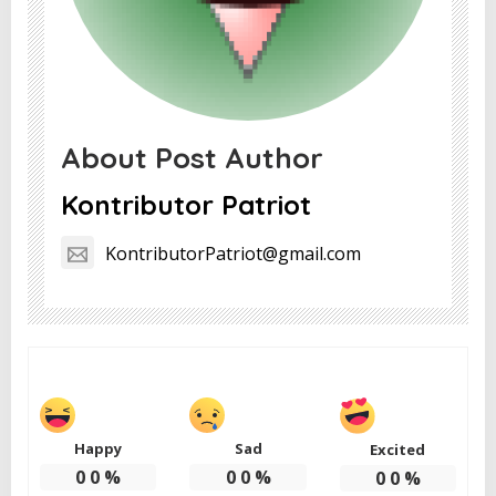
About Post Author
Kontributor Patriot
KontributorPatriot@gmail.com
Happy
Sad
Excited
0
0
%
0
0
%
0
0
%