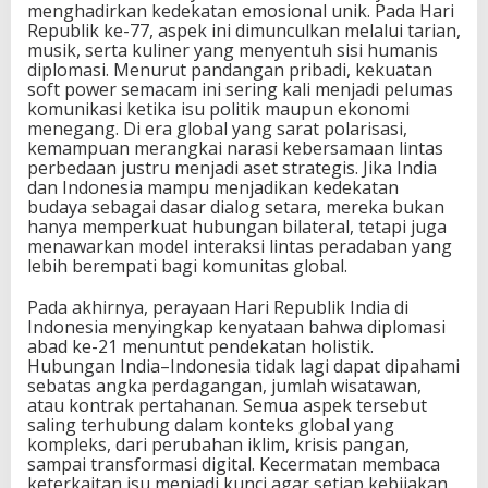
menghadirkan kedekatan emosional unik. Pada Hari
Republik ke-77, aspek ini dimunculkan melalui tarian,
musik, serta kuliner yang menyentuh sisi humanis
diplomasi. Menurut pandangan pribadi, kekuatan
soft power semacam ini sering kali menjadi pelumas
komunikasi ketika isu politik maupun ekonomi
menegang. Di era global yang sarat polarisasi,
kemampuan merangkai narasi kebersamaan lintas
perbedaan justru menjadi aset strategis. Jika India
dan Indonesia mampu menjadikan kedekatan
budaya sebagai dasar dialog setara, mereka bukan
hanya memperkuat hubungan bilateral, tetapi juga
menawarkan model interaksi lintas peradaban yang
lebih berempati bagi komunitas global.
Pada akhirnya, perayaan Hari Republik India di
Indonesia menyingkap kenyataan bahwa diplomasi
abad ke-21 menuntut pendekatan holistik.
Hubungan India–Indonesia tidak lagi dapat dipahami
sebatas angka perdagangan, jumlah wisatawan,
atau kontrak pertahanan. Semua aspek tersebut
saling terhubung dalam konteks global yang
kompleks, dari perubahan iklim, krisis pangan,
sampai transformasi digital. Kecermatan membaca
keterkaitan isu menjadi kunci agar setiap kebijakan