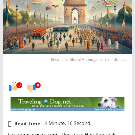
Resonansi Global Hubungan India–Indonesia
0
0
Read Time:
4 Minute, 16 Second
hariangarutnews.com
– Perayaan Hari Republik