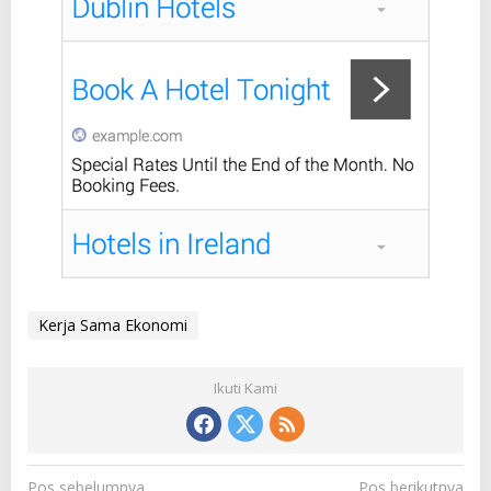
Kerja Sama Ekonomi
Ikuti Kami
N
Pos sebelumnya
Pos berikutnya