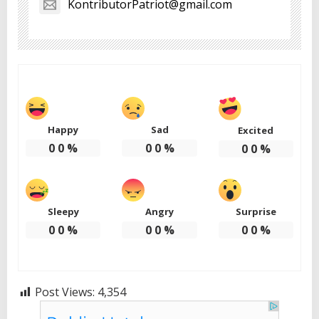
KontributorPatriot@gmail.com
Happy
Sad
Excited
0
0
%
0
0
%
0
0
%
Sleepy
Angry
Surprise
0
0
%
0
0
%
0
0
%
Post Views:
4,354