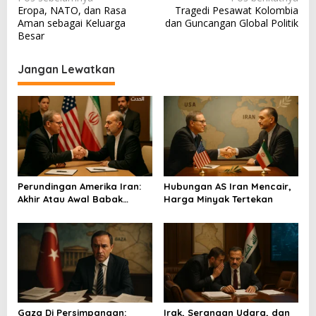
Eropa, NATO, dan Rasa
Tragedi Pesawat Kolombia
a
Aman sebagai Keluarga
dan Guncangan Global Politik
v
Besar
i
Jangan Lewatkan
g
a
s
i
p
o
Perundingan Amerika Iran:
Hubungan AS Iran Mencair,
s
Akhir Atau Awal Babak
Harga Minyak Tertekan
Baru?
Gaza Di Persimpangan:
Irak, Serangan Udara, dan