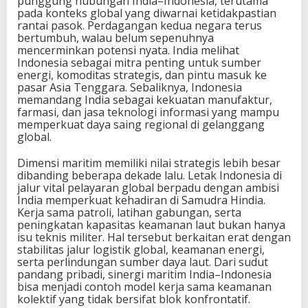
punggung hubungan India–Indonesia, terutama
pada konteks global yang diwarnai ketidakpastian
rantai pasok. Perdagangan kedua negara terus
bertumbuh, walau belum sepenuhnya
mencerminkan potensi nyata. India melihat
Indonesia sebagai mitra penting untuk sumber
energi, komoditas strategis, dan pintu masuk ke
pasar Asia Tenggara. Sebaliknya, Indonesia
memandang India sebagai kekuatan manufaktur,
farmasi, dan jasa teknologi informasi yang mampu
memperkuat daya saing regional di gelanggang
global.
Dimensi maritim memiliki nilai strategis lebih besar
dibanding beberapa dekade lalu. Letak Indonesia di
jalur vital pelayaran global berpadu dengan ambisi
India memperkuat kehadiran di Samudra Hindia.
Kerja sama patroli, latihan gabungan, serta
peningkatan kapasitas keamanan laut bukan hanya
isu teknis militer. Hal tersebut berkaitan erat dengan
stabilitas jalur logistik global, keamanan energi,
serta perlindungan sumber daya laut. Dari sudut
pandang pribadi, sinergi maritim India–Indonesia
bisa menjadi contoh model kerja sama keamanan
kolektif yang tidak bersifat blok konfrontatif.