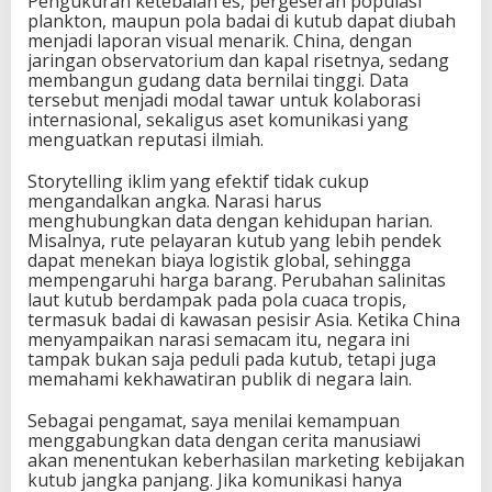
Pengukuran ketebalan es, pergeseran populasi
plankton, maupun pola badai di kutub dapat diubah
menjadi laporan visual menarik. China, dengan
jaringan observatorium dan kapal risetnya, sedang
membangun gudang data bernilai tinggi. Data
tersebut menjadi modal tawar untuk kolaborasi
internasional, sekaligus aset komunikasi yang
menguatkan reputasi ilmiah.
Storytelling iklim yang efektif tidak cukup
mengandalkan angka. Narasi harus
menghubungkan data dengan kehidupan harian.
Misalnya, rute pelayaran kutub yang lebih pendek
dapat menekan biaya logistik global, sehingga
mempengaruhi harga barang. Perubahan salinitas
laut kutub berdampak pada pola cuaca tropis,
termasuk badai di kawasan pesisir Asia. Ketika China
menyampaikan narasi semacam itu, negara ini
tampak bukan saja peduli pada kutub, tetapi juga
memahami kekhawatiran publik di negara lain.
Sebagai pengamat, saya menilai kemampuan
menggabungkan data dengan cerita manusiawi
akan menentukan keberhasilan marketing kebijakan
kutub jangka panjang. Jika komunikasi hanya