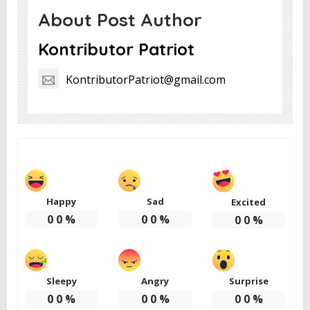
About Post Author
Kontributor Patriot
KontributorPatriot@gmail.com
Happy
Sad
Excited
0
0
%
0
0
%
0
0
%
Sleepy
Angry
Surprise
0
0
%
0
0
%
0
0
%