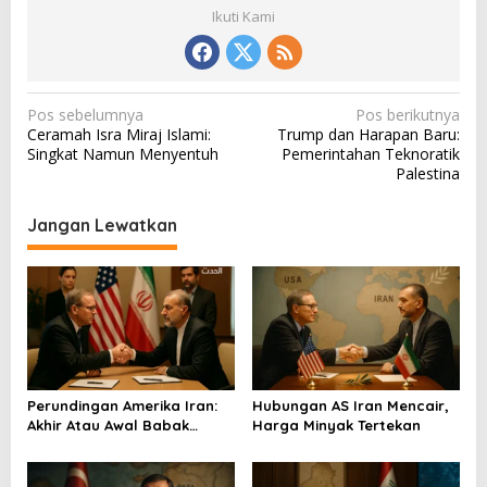
Ikuti Kami
N
Pos sebelumnya
Pos berikutnya
Ceramah Isra Miraj Islami:
Trump dan Harapan Baru:
a
Singkat Namun Menyentuh
Pemerintahan Teknoratik
v
Palestina
i
Jangan Lewatkan
g
a
s
i
p
o
Perundingan Amerika Iran:
Hubungan AS Iran Mencair,
s
Akhir Atau Awal Babak
Harga Minyak Tertekan
Baru?